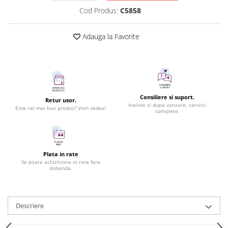
Cod Produs:
C5858
Adauga la Favorite
Consiliere si suport.
Retur usor.
Inainte si dupa vanzare, servicii
Este cel mai bun produs? Vom vedea!
complete.
Plata in rate
Se poate achizitiona in rate fara
dobanda.
Descriere