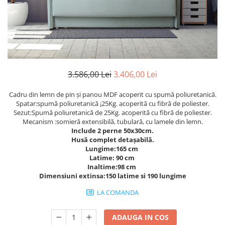
Rafturi
Banchete
Oferte speciale
Sezlong living
3.586,00 Lei
3.406,00 Lei
Cadru din lemn de pin și panou MDF acoperit cu spumă poliuretanică.
Spatar:spumă poliuretanică ¡25Kg. acoperită cu fibră de poliester.
Sezut:Spumă poliuretanică de 25Kg. acoperită cu fibră de poliester.
Mecanism :somieră extensibilă, tubulară, cu lamele din lemn.
Include 2 perne 50x30cm.
Husă complet detașabilă.
Lungime:165 cm
Latime: 90 cm
Inaltime:98 cm
Dimensiuni extinsa:150 latime si 190 lungime
LA COMANDA
ADAUGA IN COS