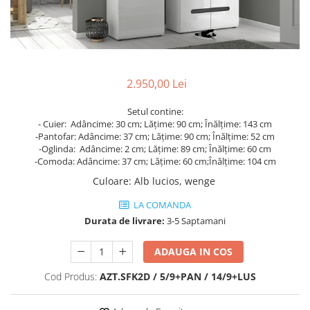
Rafturi
Banchete
Oferte speciale
Sezlong living
2.950,00 Lei
Setul contine:
- Cuier:
Adâncime:
30 cm;
Lățime:
90 cm;
Înălțime:
143 cm
-Pantofar:
Adâncime:
37 cm;
Lățime:
90 cm;
Înălțime:
52 cm
-Oglinda:
Adâncime:
2 cm;
Lățime:
89 cm;
Înălțime:
60 cm
-Comoda:
Adâncime:
37 cm;
Lățime:
60 cm;
Înălțime:
104 cm
Culoare
:
Alb lucios, wenge
LA COMANDA
Durata de livrare:
3-5 Saptamani
ADAUGA IN COS
Cod Produs:
AZT.SFK2D / 5/9+PAN / 14/9+LUS