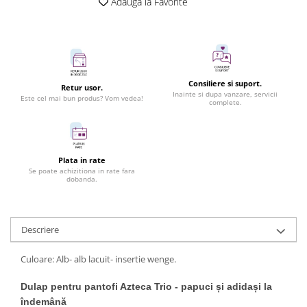
Adauga la Favorite
Consiliere si suport.
Retur usor.
Inainte si dupa vanzare, servicii
Este cel mai bun produs? Vom vedea!
complete.
Plata in rate
Se poate achizitiona in rate fara
dobanda.
Descriere
Culoare: Alb- alb lacuit- insertie wenge.
Dulap pentru pantofi Azteca Trio
- papuci și adidași la
îndemână