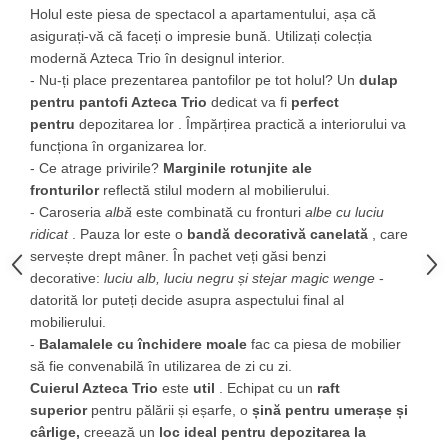
Holul este piesa de spectacol a apartamentului, așa că
asigurați-vă că faceți o impresie bună.
Utilizați colecția
modernă Azteca Trio în designul interior.
- Nu-ți place prezentarea pantofilor pe tot holul?
Un
dulap
pentru pantofi Azteca Trio
dedicat va fi
perfect
pentru
depozitarea lor
.
Împărțirea practică a interiorului va
funcționa în organizarea lor.
- Ce atrage privirile?
Marginile rotunjite ale
fronturilor
reflectă stilul modern al mobilierului.
-
Caroseria
albă
este combinată cu fronturi
albe cu luciu
ridicat
.
Pauza lor este o
bandă decorativă canelată
, care
servește drept mâner.
În pachet veți găsi benzi
decorative:
luciu alb, luciu negru și stejar magic wenge
-
datorită lor puteți decide asupra aspectului final al
mobilierului.
-
Balamalele cu închidere moale
fac ca piesa de mobilier
să fie convenabilă în utilizarea de zi cu zi.
Cuierul Azteca Trio
este
util
.
Echipat cu un
raft
superior
pentru pălării și eșarfe, o
șină pentru umerașe și
cârlige,
creează un
loc ideal pentru depozitarea la