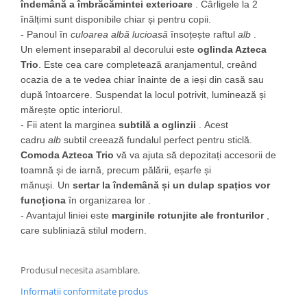
îndemână a îmbrăcămintei exterioare
.
Cârligele la 2
înălțimi sunt disponibile chiar și pentru copii.
- Panoul în
culoarea albă lucioasă
însoțește
raftul
alb
.
Un element inseparabil al decorului este
oglinda Azteca
Trio
.
Este cea care completează aranjamentul, creând
ocazia de a te vedea chiar înainte de a ieși din casă sau
după întoarcere.
Suspendat la locul potrivit, luminează și
mărește optic interiorul.
- Fii atent la marginea
subtilă a oglinzii
.
Acest
cadru
alb
subtil
creează fundalul perfect pentru sticlă.
Comoda Azteca Trio
vă va ajuta să depozitați accesorii de
toamnă și de iarnă, precum pălării, eșarfe și
mănuși.
Un
sertar la îndemână și un dulap spațios vor
funcționa
în organizarea lor
.
- Avantajul liniei este
marginile rotunjite ale fronturilor
,
care subliniază stilul modern.
Produsul necesita asamblare.
Informatii conformitate produs