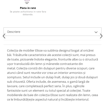
Plata in rate
Se poate achizitiona in rate fara
dobanda.
Descriere
Colecția de mobilier Elisse va sublinia designul bogat al oricărei
băi. Trăsăturile caracteristice ale acestei colecții sunt, mai presus
de toate, picioarele îndoite elegante, fronturile albe cu o structură
ușor translucidă din lemn și mânerele contrastante din
metal. Colecția constă din dulapuri pentru diverse scopuri, care
atunci când sunt reunite vor crea un interior armonios și
somptuos. Setul include un dulap înalt, dulap jos și două dulapuri
sub chiuvetă. Oferta include, de asemenea, o gamă largă de
lavoare, care completează perfect seria. În plus, oglinzile
fanteziste sunt un element cu totul special al colecției. Toate
mobilierele de baie din colecția Elisse sunt realizate din lemn, ceea
ce le îmbunătățește aspectul natural și încălzește interiorul.