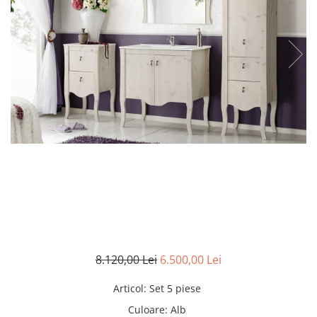
Rafturi
Banchete
Oferte speciale
Sezlong living
8.120,00 Lei
6.500,00 Lei
Articol
:
Set 5 piese
Culoare
:
Alb