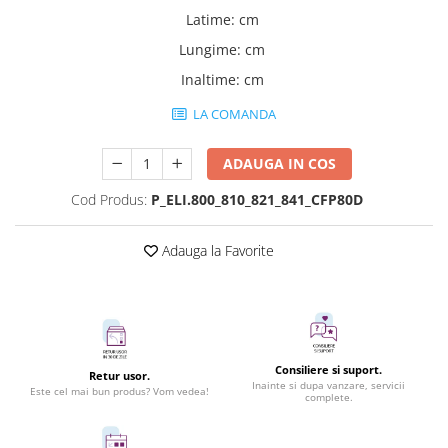
Latime
:
cm
Lungime
:
cm
Inaltime
:
cm
LA COMANDA
ADAUGA IN COS
Cod Produs:
P_ELI.800_810_821_841_CFP80D
Adauga la Favorite
Consiliere si suport.
Retur usor.
Inainte si dupa vanzare, servicii
Este cel mai bun produs? Vom vedea!
complete.