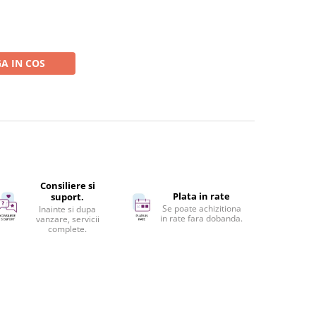
A IN COS
Consiliere si
Plata in rate
suport.
Se poate achizitiona
Inainte si dupa
in rate fara dobanda.
vanzare, servicii
complete.