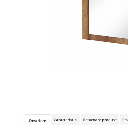
Rafturi
Banchete
Oferte speciale
Sezlong living
Caracteristici
Returnare produse
Re
Descriere