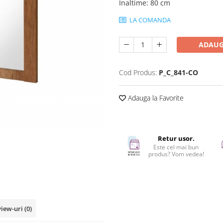
Inaltime
:
80 cm
LA COMANDA
ADAUG
Cod Produs:
P_C_841-CO
Adauga la Favorite
Retur usor.
Este cel mai bun
produs? Vom vedea!
view-uri
(0)