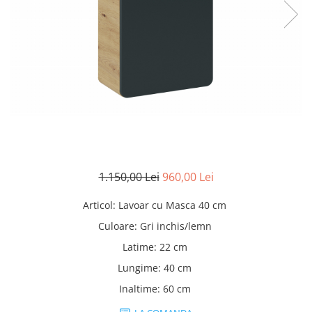
Rafturi
Banchete
Oferte speciale
Sezlong living
1.150,00 Lei
960,00 Lei
Articol
:
Lavoar cu Masca 40 cm
Culoare
:
Gri inchis/lemn
Latime
:
22 cm
Lungime
:
40 cm
Inaltime
:
60 cm