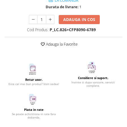
LA COMANDA
Durata de livrare:
1
ADAUGA IN COS
Cod Produs:
P_LC.826+CFP8090-6789
Adauga la Favorite
Consiliere si suport.
Retur usor.
Inainte si dupa vanzare, servicii
Este cel mai bun produs? Vom vedea!
complete.
Plata in rate
Se poate achizitiona in rate fara
dobanda.