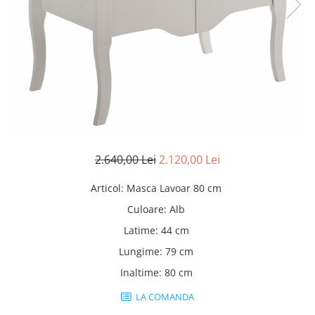
Rafturi
Banchete
Oferte speciale
Sezlong living
2.640,00 Lei
2.120,00 Lei
Articol
:
Masca Lavoar 80 cm
Culoare
:
Alb
Latime
:
44 cm
Lungime
:
79 cm
Inaltime
:
80 cm
LA COMANDA