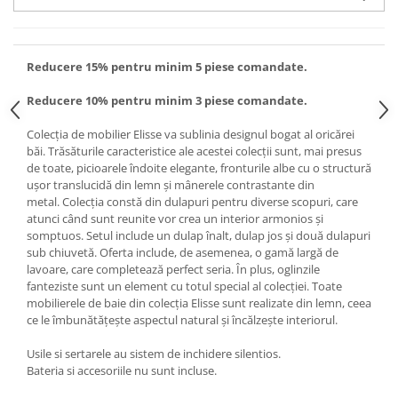
Reducere 15% pentru minim 5 piese comandate.
Reducere 10% pentru minim 3 piese comandate.
Colecția de mobilier Elisse va sublinia designul bogat al oricărei
băi. Trăsăturile caracteristice ale acestei colecții sunt, mai presus
de toate, picioarele îndoite elegante, fronturile albe cu o structură
ușor translucidă din lemn și mânerele contrastante din
metal. Colecția constă din dulapuri pentru diverse scopuri, care
atunci când sunt reunite vor crea un interior armonios și
somptuos. Setul include un dulap înalt, dulap jos și două dulapuri
sub chiuvetă. Oferta include, de asemenea, o gamă largă de
lavoare, care completează perfect seria. În plus, oglinzile
fanteziste sunt un element cu totul special al colecției. Toate
mobilierele de baie din colecția Elisse sunt realizate din lemn, ceea
ce le îmbunătățește aspectul natural și încălzește interiorul.
Usile si sertarele au sistem de inchidere silentios.
Bateria si accesoriile nu sunt incluse.