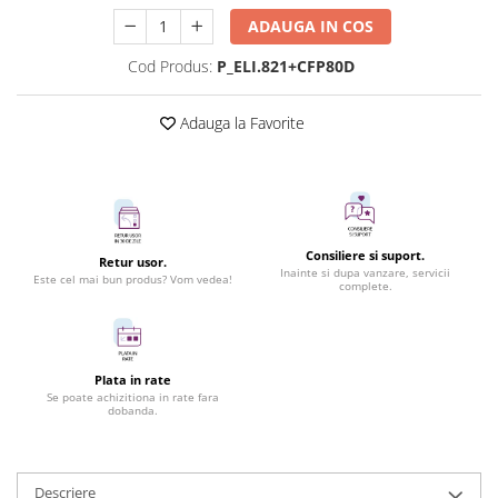
ADAUGA IN COS
Cod Produs:
P_ELI.821+CFP80D
Adauga la Favorite
Consiliere si suport.
Retur usor.
Inainte si dupa vanzare, servicii
Este cel mai bun produs? Vom vedea!
complete.
Plata in rate
Se poate achizitiona in rate fara
dobanda.
Descriere