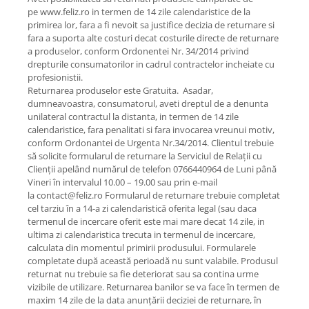
pe www.feliz.ro in termen de 14 zile calendaristice de la
primirea lor, fara a fi nevoit sa justifice decizia de returnare si
fara a suporta alte costuri decat costurile directe de returnare
a produselor, conform Ordonentei Nr. 34/2014 privind
drepturile consumatorilor in cadrul contractelor incheiate cu
profesionistii.
Returnarea produselor este Gratuita. Asadar,
dumneavoastra, consumatorul, aveti dreptul de a denunta
unilateral contractul la distanta, in termen de 14 zile
calendaristice, fara penalitati si fara invocarea vreunui motiv,
conform Ordonantei de Urgenta Nr.34/2014. Clientul trebuie
să solicite formularul de returnare la Serviciul de Relații cu
Clienții apelând numărul de telefon 0766440964 de Luni până
Vineri în intervalul 10.00 – 19.00 sau prin e-mail
la contact@feliz.ro Formularul de returnare trebuie completat
cel tarziu în a 14-a zi calendaristică oferita legal (sau daca
termenul de incercare oferit este mai mare decat 14 zile, in
ultima zi calendaristica trecuta in termenul de incercare,
calculata din momentul primirii produsului. Formularele
completate după această perioadă nu sunt valabile. Produsul
returnat nu trebuie sa fie deteriorat sau sa contina urme
vizibile de utilizare. Returnarea banilor se va face în termen de
maxim 14 zile de la data anunțării deciziei de returnare, în