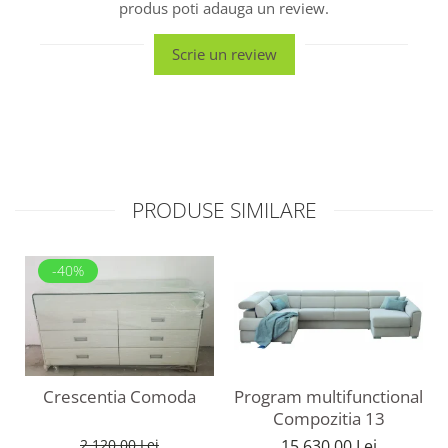
produs poti adauga un review.
Scrie un review
PRODUSE SIMILARE
-40%
Program multifunctional
Crescentia Comoda
Compozitia 13
15.630,00 Lei
2.120,00 Lei