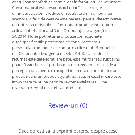
contul bancar oferit de către client în formularul de returnare.
Consumatorul este responsabil doar în ce privește
diminuarea valorii produselor rezultată din manipularea
acestora, diferit de ceea ce este necesar pentru determinarea
naturii, caracteristicilor și funcționării produselor, conform
articolului 14 , alineatul 3 din Ordonanța de urgență nr.
34/2014. Nu se pot returna produse confecționate
după specificațiile prezentate de consumator sau
personalizate în mod clar, conform articolului 16, punctul c,
din Ordonanța de urgență nr. 34/2014. Daca produsul
returnat este deteriorat, are pete, este murdar sau rupt si nu
poate fi vandut ca si produs nou ne rezervam dreptul de a
percepe o taxa pentru a acoperi diferenta de pret dintre un
produs nou si un produs deja utilizat sau, in cazul in care este
intr-o stare ce nu ne permite re-comercializarea lui ne
rezervam dreptul de a refuza produsul.
Review-uri
(0)
Daca doresti sa iti exprimi parerea despre acest