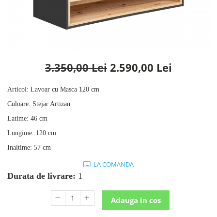
Rafturi
Banchete
Oferte speciale
Sezlong living
3.350,00 Lei
2.590,00 Lei
Articol
:
Lavoar cu Masca 120 cm
Culoare
:
Stejar Artizan
Latime
:
46 cm
Lungime
:
120 cm
Inaltime
:
57 cm
LA COMANDA
Durata de livrare:
1
Adauga in cos