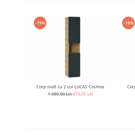
-19%
-18%
Corp inalt cu 2 usi LUCAS Cosmos
Cor
1.080,00 Lei
870,00 Lei