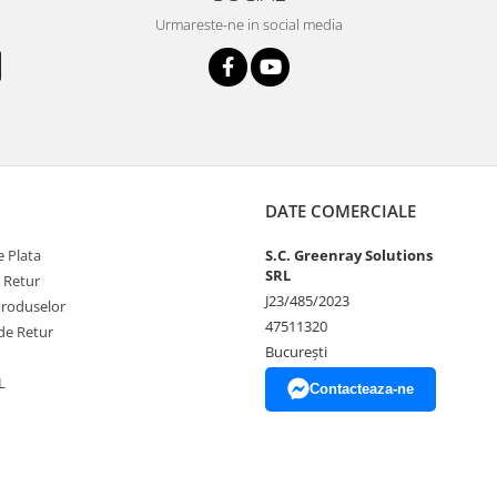
Urmareste-ne in social media
DATE COMERCIALE
 Plata
S.C. Greenray Solutions
SRL
e Retur
J23/485/2023
Produselor
47511320
de Retur
București
L
Contacteaza-ne