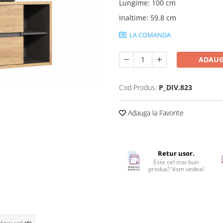
Lungime
:
100 cm
Inaltime
:
59.8 cm
LA COMANDA
ADAUG
Cod Produs:
P_DIV.823
Adauga la Favorite
Retur usor.
Este cel mai bun
produs? Vom vedea!