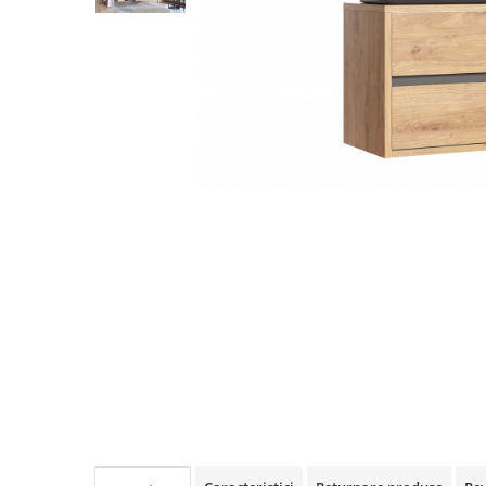
Rafturi
Banchete
Oferte speciale
Sezlong living