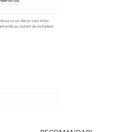
view-uri
(0)
redusa cu un decor care imita
sertarele au sistem de inchidere