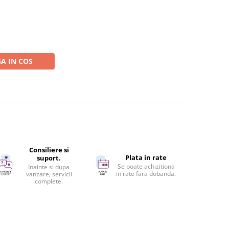
A IN COS
Consiliere si
Plata in rate
suport.
Se poate achizitiona
Inainte si dupa
in rate fara dobanda.
vanzare, servicii
complete.