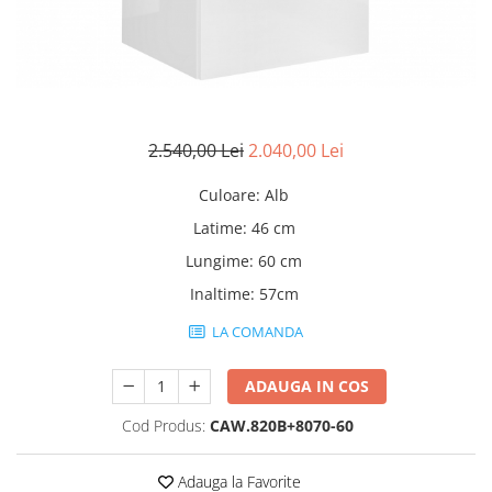
Rafturi
Banchete
Oferte speciale
Sezlong living
2.540,00 Lei
2.040,00 Lei
Culoare
:
Alb
Latime
:
46 cm
Lungime
:
60 cm
Inaltime
:
57cm
LA COMANDA
ADAUGA IN COS
Cod Produs:
CAW.820B+8070-60
Adauga la Favorite