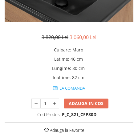
Rafturi
Banchete
Oferte speciale
Sezlong living
3.820,00 Lei
3.060,00 Lei
Culoare
:
Maro
Latime
:
46 cm
Lungime
:
80 cm
Inaltime
:
82 cm
LA COMANDA
ADAUGA IN COS
Cod Produs:
P_C_821_CFP80D
Adauga la Favorite