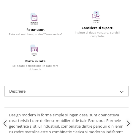
Consiliere si suport.
Retur usor.
Inainte si dupa vanzare, servicii
Este cel mai bun produs? Vom vedea!
complete.
Plata in rate
Se poate achizitiona in rate fara
dobanda.
Descriere
Design modern in forme simple si ingenioase, sunt doar cateva
caracteristici care definesc mobilierul de baie Broozora. Formele
geometrice si stilul industrial, combinatia dintre panouri din lemn
cu cadre metalice este o combinatie clasica si moderna indiferent