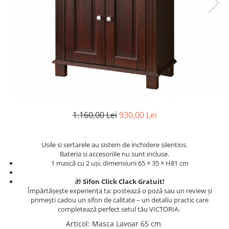
Rafturi
Banchete
Oferte speciale
Sezlong living
1.160,00 Lei
930,00 Lei
Usile si sertarele au sistem de inchidere silentios.
Bateria si accesoriile nu sunt incluse.
1 mască cu 2 uși, dimensiuni 65 × 35 × H81 cm
🎁
Sifon Click Clack Gratuit!
Împărtășește experiența ta: postează o poză sau un review și
primești cadou un sifon de calitate – un detaliu practic care
completează perfect setul tău VICTORIA.
Articol
:
Masca Lavoar 65 cm