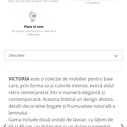
Este cel mai bun produs? Vom vedea!
complete.
Plata in rate
Se poate achizitiona in rate fara
dobanda.
Descriere
VICTORIA
este o colecție de mobilier pentru baie
care, prin forma sa și culorile intense, evocă stilul
retro reinterpretat într-o manieră elegantă și
contemporană. Aceasta îmbină un design distins,
detalii decorative bogate și frumusețea naturală a
lemnului.
Gama include două unități de lavoar, cu lățimi de
65 și 85 cm, un dulap mic și un dulap suspendat.