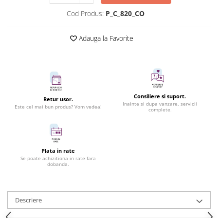
Cod Produs:
P_C_820_CO
Adauga la Favorite
Consiliere si suport.
Retur usor.
Inainte si dupa vanzare, servicii
Este cel mai bun produs? Vom vedea!
complete.
Plata in rate
Se poate achizitiona in rate fara
dobanda.
Descriere