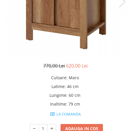
Rafturi
Banchete
Oferte speciale
Sezlong living
770,00 Lei
620,00 Lei
Culoare
:
Maro
Latime
:
46 cm
Lungime
:
60 cm
Inaltime
:
79 cm
LA COMANDA
ADAUGA IN COS