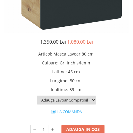
Rafturi
Banchete
Oferte speciale
Sezlong living
1.350,00 Lei
1.080,00 Lei
Articol
:
Masca Lavoar 80 cm
Culoare
:
Gri inchis/lemn
Latime
:
46 cm
Lungime
:
80 cm
Inaltime
:
59 cm
LA COMANDA
ADAUGA IN COS