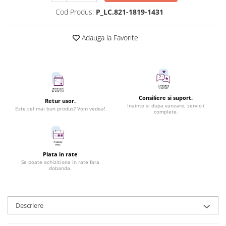
Cod Produs:
P_LC.821-1819-1431
Adauga la Favorite
Consiliere si suport.
Retur usor.
Inainte si dupa vanzare, servicii
Este cel mai bun produs? Vom vedea!
complete.
Plata in rate
Se poate achizitiona in rate fara
dobanda.
Descriere