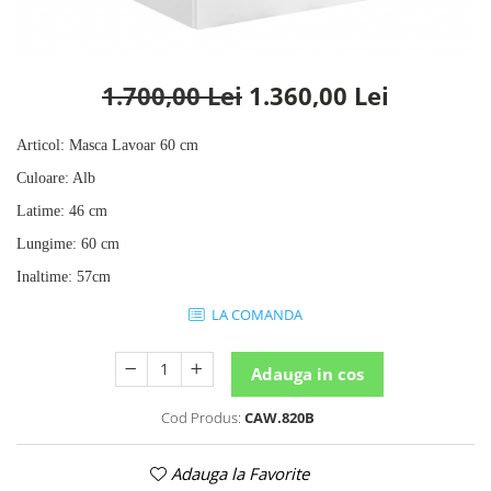
Rafturi
Banchete
Oferte speciale
Sezlong living
1.700,00 Lei
1.360,00 Lei
Articol
:
Masca Lavoar 60 cm
Culoare
:
Alb
Latime
:
46 cm
Lungime
:
60 cm
Inaltime
:
57cm
LA COMANDA
Adauga in cos
Cod Produs:
CAW.820B
Adauga la Favorite