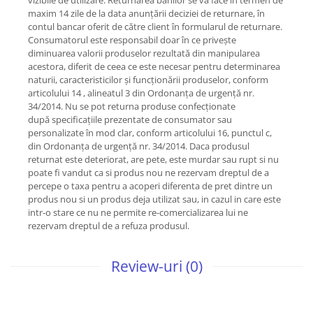
vizibile de utilizare. Returnarea banilor se va face în termen de
maxim 14 zile de la data anunțării deciziei de returnare, în
contul bancar oferit de către client în formularul de returnare.
Consumatorul este responsabil doar în ce privește
diminuarea valorii produselor rezultată din manipularea
acestora, diferit de ceea ce este necesar pentru determinarea
naturii, caracteristicilor și funcționării produselor, conform
articolului 14 , alineatul 3 din Ordonanța de urgență nr.
34/2014. Nu se pot returna produse confecționate
după specificațiile prezentate de consumator sau
personalizate în mod clar, conform articolului 16, punctul c,
din Ordonanța de urgență nr. 34/2014. Daca produsul
returnat este deteriorat, are pete, este murdar sau rupt si nu
poate fi vandut ca si produs nou ne rezervam dreptul de a
percepe o taxa pentru a acoperi diferenta de pret dintre un
produs nou si un produs deja utilizat sau, in cazul in care este
intr-o stare ce nu ne permite re-comercializarea lui ne
rezervam dreptul de a refuza produsul.
Review-uri
(0)