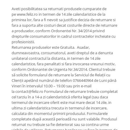
Aveti posibilitatea sa returnati produsele cumparate de
pe www.feliz.ro in termen de 14 zile calendaristice de la
primirea lor, fara a fi nevoit sa justifice decizia de returnare si
fara a suporta alte costuri decat costurile directe de returnare
a produselor, conform Ordonentei Nr. 34/2014 privind
drepturile consumatorilor in cadrul contractelor incheiate cu
profesionistii.
Returnarea produselor este Gratuita. Asadar,
dumneavoastra, consumatorul, aveti dreptul de a denunta
unilateral contractul la distanta, in termen de 14 zile
calendaristice, fara penalitati si fara invocarea vreunui motiv,
conform Ordonantei de Urgenta Nr.34/2014. Clientul trebuie
să solicite formularul de returnare la Serviciul de Relații cu
Clienții apelând numărul de telefon 0766440964 de Luni până
Vineri în intervalul 10.00 – 19.00 sau prin e-mail
la contact@feliz.ro Formularul de returnare trebuie completat
cel tarziu în a 14-a zi calendaristică oferita legal (sau daca
termenul de incercare oferit este mai mare decat 14 zile, in
ultima zi calendaristica trecuta in termenul de incercare,
calculata din momentul primirii produsului. Formularele
completate după această perioadă nu sunt valabile. Produsul
returnat nu trebuie sa fie deteriorat sau sa contina urme