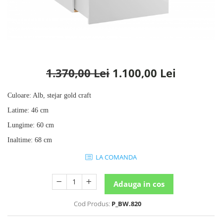
Rafturi
Banchete
Oferte speciale
Sezlong living
1.370,00 Lei
1.100,00 Lei
Culoare
:
Alb, stejar gold craft
Latime
:
46 cm
Lungime
:
60 cm
Inaltime
:
68 cm
LA COMANDA
Adauga in cos
Cod Produs:
P_BW.820