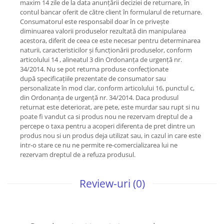
maxim 14 zile de la data anunțării deciziei de returnare, în
contul bancar oferit de către client în formularul de returnare.
Consumatorul este responsabil doar în ce privește
diminuarea valorii produselor rezultată din manipularea
acestora, diferit de ceea ce este necesar pentru determinarea
naturii, caracteristicilor și funcționării produselor, conform
articolului 14 , alineatul 3 din Ordonanța de urgență nr.
34/2014. Nu se pot returna produse confecționate
după specificațiile prezentate de consumator sau
personalizate în mod clar, conform articolului 16, punctul c,
din Ordonanța de urgență nr. 34/2014. Daca produsul
returnat este deteriorat, are pete, este murdar sau rupt si nu
poate fi vandut ca si produs nou ne rezervam dreptul de a
percepe o taxa pentru a acoperi diferenta de pret dintre un
produs nou si un produs deja utilizat sau, in cazul in care este
intr-o stare ce nu ne permite re-comercializarea lui ne
rezervam dreptul de a refuza produsul.
Review-uri
(0)