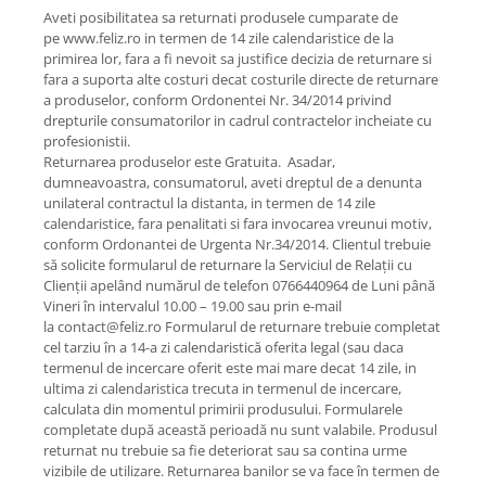
Aveti posibilitatea sa returnati produsele cumparate de
pe www.feliz.ro in termen de 14 zile calendaristice de la
primirea lor, fara a fi nevoit sa justifice decizia de returnare si
fara a suporta alte costuri decat costurile directe de returnare
a produselor, conform Ordonentei Nr. 34/2014 privind
drepturile consumatorilor in cadrul contractelor incheiate cu
profesionistii.
Returnarea produselor este Gratuita. Asadar,
dumneavoastra, consumatorul, aveti dreptul de a denunta
unilateral contractul la distanta, in termen de 14 zile
calendaristice, fara penalitati si fara invocarea vreunui motiv,
conform Ordonantei de Urgenta Nr.34/2014. Clientul trebuie
să solicite formularul de returnare la Serviciul de Relații cu
Clienții apelând numărul de telefon 0766440964 de Luni până
Vineri în intervalul 10.00 – 19.00 sau prin e-mail
la contact@feliz.ro Formularul de returnare trebuie completat
cel tarziu în a 14-a zi calendaristică oferita legal (sau daca
termenul de incercare oferit este mai mare decat 14 zile, in
ultima zi calendaristica trecuta in termenul de incercare,
calculata din momentul primirii produsului. Formularele
completate după această perioadă nu sunt valabile. Produsul
returnat nu trebuie sa fie deteriorat sau sa contina urme
vizibile de utilizare. Returnarea banilor se va face în termen de