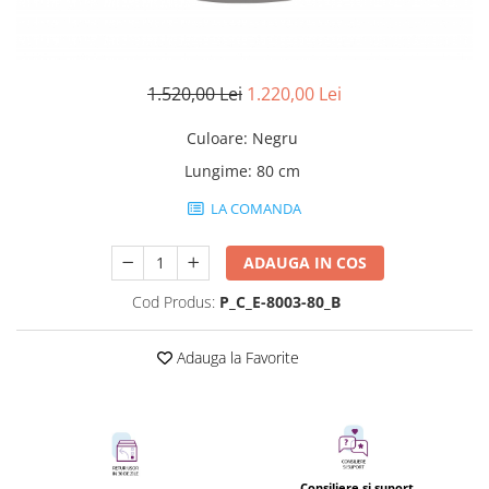
Rafturi
Banchete
Oferte speciale
Sezlong living
1.520,00 Lei
1.220,00 Lei
Culoare
:
Negru
Lungime
:
80 cm
LA COMANDA
ADAUGA IN COS
Cod Produs:
P_C_E-8003-80_B
Adauga la Favorite
Consiliere si suport.