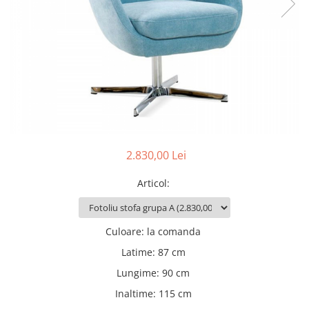
Rafturi
Banchete
Oferte speciale
Sezlong living
2.830,00 Lei
Articol
:
Culoare
:
la comanda
Latime
:
87 cm
Lungime
:
90 cm
Inaltime
:
115 cm