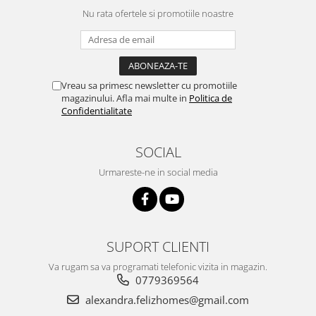
Nu rata ofertele si promotiile noastre
Vreau sa primesc newsletter cu promotiile
magazinului. Afla mai multe in
Politica de
Confidentialitate
SOCIAL
Urmareste-ne in social media
SUPORT CLIENTI
Va rugam sa va programati telefonic vizita in magazin.
0779369564
alexandra.felizhomes@gmail.com