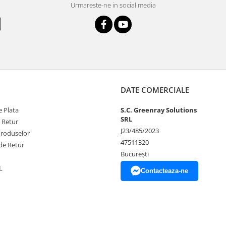
Urmareste-ne in social media
DATE COMERCIALE
 Plata
S.C. Greenray Solutions
SRL
e Retur
J23/485/2023
Produselor
47511320
de Retur
București
L
Contacteaza-ne