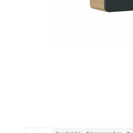
Rafturi
Banchete
Oferte speciale
Sezlong living