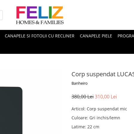
CANAPELE SI FOTOLII CU RECLINER
CANAPELE PIELE
PROGRA
Corp suspendat LUCA
Banheiro
380,00 Lei
310,00 Lei
Articol
:
Corp suspendat mic
Culoare
:
Gri inchis/lemn
Latime
:
22 cm