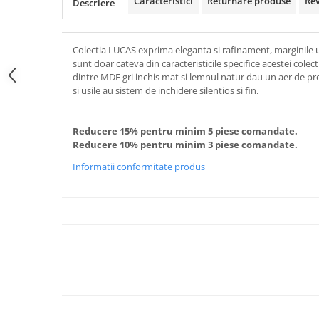
Caracteristici
Returnare produse
Re
Descriere
Colectia LUCAS exprima eleganta si rafinament, marginile uso
sunt doar cateva din caracteristicile specifice acestei colec
dintre MDF gri inchis mat si lemnul natur dau un aer de pr
si usile au sistem de inchidere silentios si fin.
Reducere 15% pentru minim 5 piese comandate.
Reducere 10% pentru minim 3 piese comandate.
Informatii conformitate produs