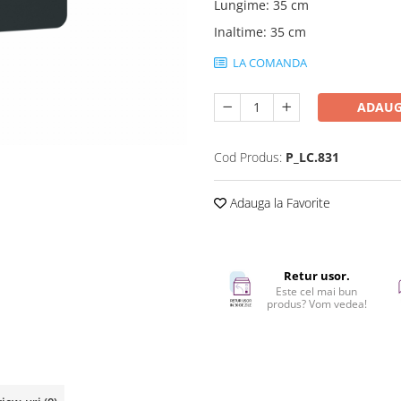
Lungime
:
35 cm
Inaltime
:
35 cm
LA COMANDA
ADAUG
Cod Produs:
P_LC.831
Adauga la Favorite
Retur usor.
Este cel mai bun
produs? Vom vedea!