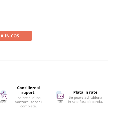
A IN COS
Consiliere si
Plata in rate
suport.
Se poate achizitiona
Inainte si dupa
in rate fara dobanda.
vanzare, servicii
complete.