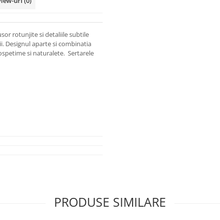
view-uri
(0)
r rotunjite si detaliile subtile
tii. Designul aparte si combinatia
ospetime si naturalete. Sertarele
PRODUSE SIMILARE