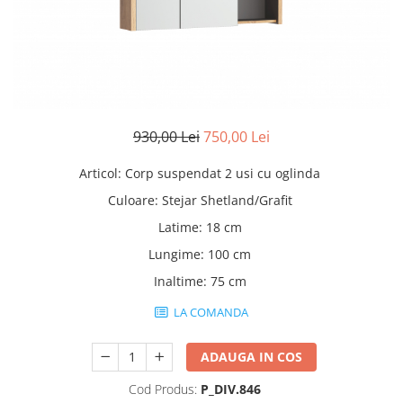
Rafturi
Banchete
Oferte speciale
Sezlong living
930,00 Lei
750,00 Lei
Articol
:
Corp suspendat 2 usi cu oglinda
Culoare
:
Stejar Shetland/Grafit
Latime
:
18 cm
Lungime
:
100 cm
Inaltime
:
75 cm
LA COMANDA
ADAUGA IN COS
Cod Produs:
P_DIV.846