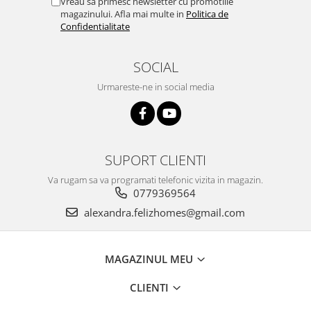
Vreau sa primesc newsletter cu promotiile
magazinului. Afla mai multe in
Politica de
Confidentialitate
SOCIAL
Urmareste-ne in social media
SUPORT CLIENTI
Va rugam sa va programati telefonic vizita in magazin.
0779369564
alexandra.felizhomes@gmail.com
MAGAZINUL MEU
CLIENTI