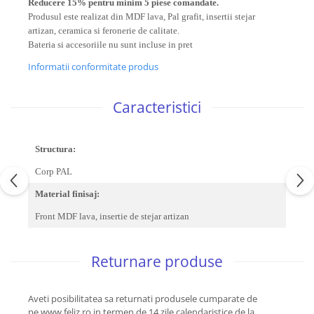
Reducere 15% pentru minim 5 piese comandate.
Produsul este realizat din MDF lava, Pal grafit, insertii stejar
artizan, ceramica si feronerie de calitate.
Bateria si accesoriile nu sunt incluse in pret
Informatii conformitate produs
Caracteristici
Structura:
Corp PAL
Material finisaj:
Front MDF lava, insertie de stejar artizan
Returnare produse
Aveti posibilitatea sa returnati produsele cumparate de
pe www.feliz.ro in termen de 14 zile calendaristice de la