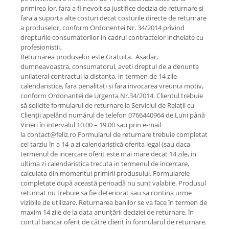
primirea lor, fara a fi nevoit sa justifice decizia de returnare si
fara a suporta alte costuri decat costurile directe de returnare
a produselor, conform Ordonentei Nr. 34/2014 privind
drepturile consumatorilor in cadrul contractelor incheiate cu
profesionistii.
Returnarea produselor este Gratuita. Asadar,
dumneavoastra, consumatorul, aveti dreptul de a denunta
unilateral contractul la distanta, in termen de 14 zile
calendaristice, fara penalitati si fara invocarea vreunui motiv,
conform Ordonantei de Urgenta Nr.34/2014. Clientul trebuie
să solicite formularul de returnare la Serviciul de Relații cu
Clienții apelând numărul de telefon 0766440964 de Luni până
Vineri în intervalul 10.00 – 19.00 sau prin e-mail
la contact@feliz.ro Formularul de returnare trebuie completat
cel tarziu în a 14-a zi calendaristică oferita legal (sau daca
termenul de incercare oferit este mai mare decat 14 zile, in
ultima zi calendaristica trecuta in termenul de incercare,
calculata din momentul primirii produsului. Formularele
completate după această perioadă nu sunt valabile. Produsul
returnat nu trebuie sa fie deteriorat sau sa contina urme
vizibile de utilizare. Returnarea banilor se va face în termen de
maxim 14 zile de la data anunțării deciziei de returnare, în
contul bancar oferit de către client în formularul de returnare.