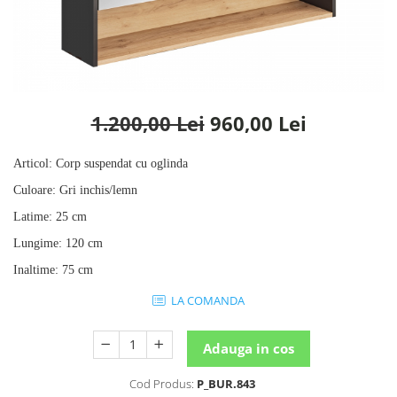
Rafturi
Banchete
Oferte speciale
Sezlong living
1.200,00 Lei
960,00 Lei
Articol
:
Corp suspendat cu oglinda
Culoare
:
Gri inchis/lemn
Latime
:
25 cm
Lungime
:
120 cm
Inaltime
:
75 cm
LA COMANDA
Adauga in cos
Cod Produs:
P_BUR.843