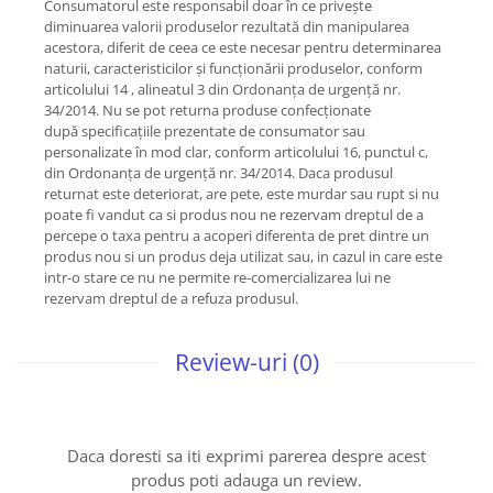
Consumatorul este responsabil doar în ce privește
diminuarea valorii produselor rezultată din manipularea
acestora, diferit de ceea ce este necesar pentru determinarea
naturii, caracteristicilor și funcționării produselor, conform
articolului 14 , alineatul 3 din Ordonanța de urgență nr.
34/2014. Nu se pot returna produse confecționate
după specificațiile prezentate de consumator sau
personalizate în mod clar, conform articolului 16, punctul c,
din Ordonanța de urgență nr. 34/2014. Daca produsul
returnat este deteriorat, are pete, este murdar sau rupt si nu
poate fi vandut ca si produs nou ne rezervam dreptul de a
percepe o taxa pentru a acoperi diferenta de pret dintre un
produs nou si un produs deja utilizat sau, in cazul in care este
intr-o stare ce nu ne permite re-comercializarea lui ne
rezervam dreptul de a refuza produsul.
Review-uri
(0)
Daca doresti sa iti exprimi parerea despre acest
produs poti adauga un review.