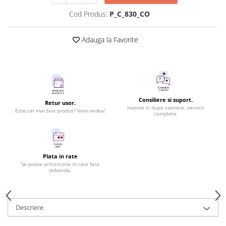
Cod Produs:
P_C_830_CO
Adauga la Favorite
Consiliere si suport.
Retur usor.
Inainte si dupa vanzare, servicii
Este cel mai bun produs? Vom vedea!
complete.
Plata in rate
Se poate achizitiona in rate fara
dobanda.
Descriere