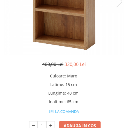
Rafturi
Banchete
Oferte speciale
Sezlong living
400,00 Lei
320,00 Lei
Culoare
:
Maro
Latime
:
15 cm
Lungime
:
40 cm
Inaltime
:
65 cm
LA COMANDA
ADAUGA IN COS