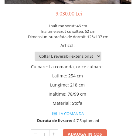
Rafturi
Banchete
Oferte speciale
9.030,00 Lei
Sezlong living
Inaltime sezut: 46 cm
Inaltime sezut cu saltea: 62 cm
Dimensiuni suprafata de dormit: 125x197 cm
Articol
:
Culoare
:
La comanda, orice culoare.
Latime
:
254 cm
Lungime
:
218 cm
Inaltime
:
78/99 cm
Material
:
Stofa
LA COMANDA
Durata de livrare:
4-7 Saptamani
ADAUGA IN COS