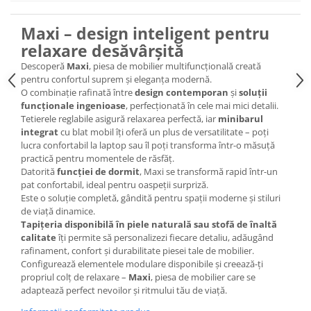
Maxi – design inteligent pentru
relaxare desăvârșită
Descoperă
Maxi
, piesa de mobilier multifuncțională creată
pentru confortul suprem și eleganța modernă.
O combinație rafinată între
design contemporan
și
soluții
funcționale ingenioase
, perfecționată în cele mai mici detalii.
Tetierele reglabile asigură relaxarea perfectă, iar
minibarul
integrat
cu blat mobil îți oferă un plus de versatilitate – poți
lucra confortabil la laptop sau îl poți transforma într-o măsuță
practică pentru momentele de răsfăț.
Datorită
funcției de dormit
, Maxi se transformă rapid într-un
pat confortabil, ideal pentru oaspeții surpriză.
Este o soluție completă, gândită pentru spații moderne și stiluri
de viață dinamice.
Tapițeria disponibilă în piele naturală sau stofă de înaltă
calitate
îți permite să personalizezi fiecare detaliu, adăugând
rafinament, confort și durabilitate piesei tale de mobilier.
Configurează elementele modulare disponibile și creează-ți
propriul colț de relaxare –
Maxi
, piesa de mobilier care se
adaptează perfect nevoilor și ritmului tău de viață.