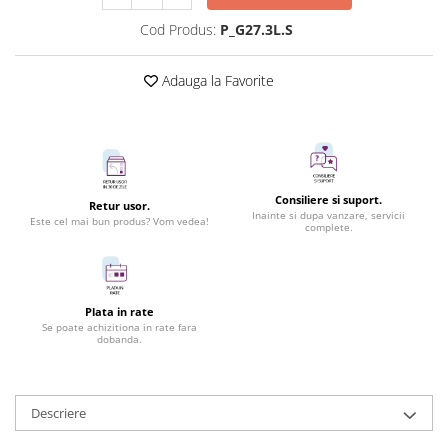
Cod Produs:
P_G27.3L.S
Adauga la Favorite
Consiliere si suport.
Retur usor.
Inainte si dupa vanzare, servicii
Este cel mai bun produs? Vom vedea!
complete.
Plata in rate
Se poate achizitiona in rate fara
dobanda.
Descriere