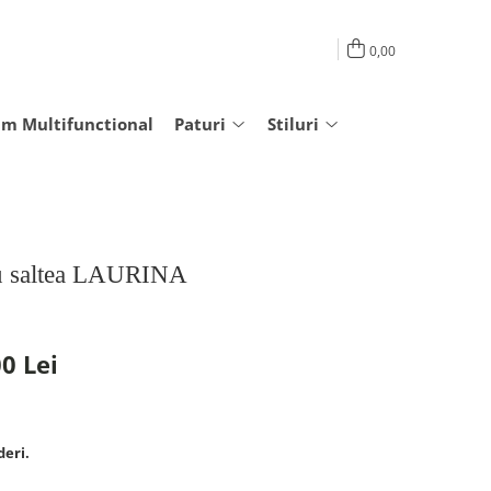
0,00
am Multifunctional
Paturi
Stiluri
cu saltea LAURINA
0 Lei
deri.