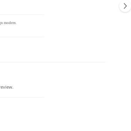
ign modern.
review.