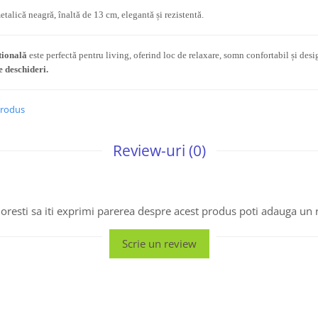
lică neagră, înaltă de 13 cm, elegantă și rezistentă.
tională
este perfectă pentru living, oferind loc de relaxare, somn confortabil și des
 deschideri.
produs
Review-uri
(0)
oresti sa iti exprimi parerea despre acest produs poti adauga un 
Scrie un review