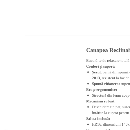
Canapea Reclinabi
Bucură-te de relaxare totală
Confort și suport:
Șezut:
pernă din spumă d
2013
, rezistent la foc de
Spumă riñonera:
superm
Brațe ergonomice:
Structură din lemn acope
Mecanism robust:
Deschidere tip pat, sist
întărite la cuptor pentru
Saltea inclusă:
HR16, dimensiuni 140x1