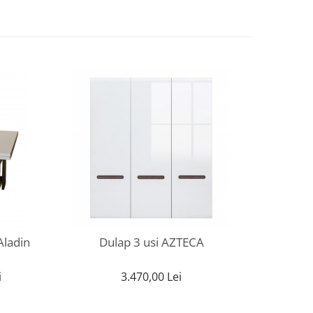
Aladin
Dulap 3 usi AZTECA
D
i
3.470,00 Lei