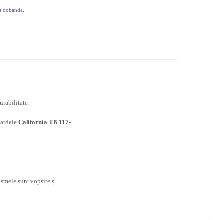
ra dobanda.
urabilitate.
dardele
California TB 117-
ismele sunt vopsite și