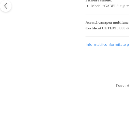
Picioare stabile:
Model “GABEL”: tijă meta
Această
canapea multifunc
Certificat CETEM 5.000 de
Informatii conformitate 
Daca d