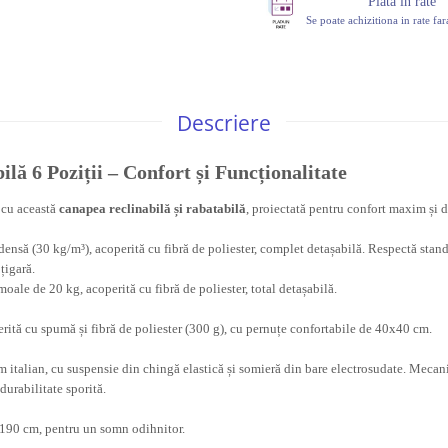
Plata in rate
Se poate achizitiona in rate fa
Descriere
lă 6 Poziții – Confort și Funcționalitate
 cu această
canapea reclinabilă și rabatabilă
, proiectată pentru confort maxim și d
ensă (30 kg/m³), acoperită cu fibră de poliester, complet detașabilă. Respectă stan
 țigară.
oale de 20 kg, acoperită cu fibră de poliester, total detașabilă.
rită cu spumă și fibră de poliester (300 g), cu pernuțe confortabile de 40x40 cm.
em italian, cu suspensie din chingă elastică și somieră din bare electrosudate. Mecan
 durabilitate sporită.
90 cm, pentru un somn odihnitor.