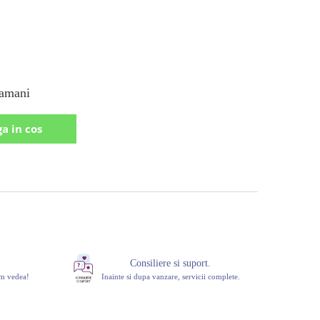
amani
a in cos
Consiliere si suport.
om vedea!
Inainte si dupa vanzare, servicii complete.