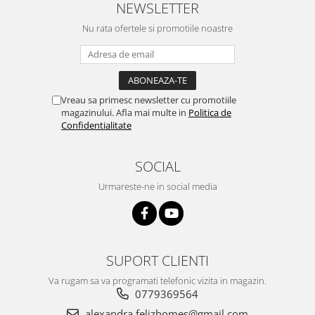
NEWSLETTER
Nu rata ofertele si promotiile noastre
Vreau sa primesc newsletter cu promotiile
magazinului. Afla mai multe in
Politica de
Confidentialitate
SOCIAL
Urmareste-ne in social media
SUPORT CLIENTI
Va rugam sa va programati telefonic vizita in magazin.
0779369564
alexandra.felizhomes@gmail.com