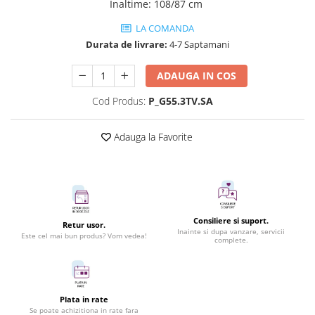
Inaltime
:
108/87 cm
LA COMANDA
Durata de livrare:
4-7 Saptamani
ADAUGA IN COS
Cod Produs:
P_G55.3TV.SA
Adauga la Favorite
Consiliere si suport.
Retur usor.
Inainte si dupa vanzare, servicii
Este cel mai bun produs? Vom vedea!
complete.
Plata in rate
Se poate achizitiona in rate fara