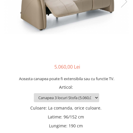
Rafturi
Banchete
Oferte speciale
Sezlong living
5.060,00 Lei
Aceasta canapea poate fi extensibila sau cu functie TV.
Articol
:
Culoare
:
La comanda, orice culoare.
Latime
:
96/152 cm
Lungime
:
190 cm