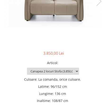
Rafturi
Banchete
Oferte speciale
Sezlong living
3.850,00 Lei
Articol
:
Culoare
:
La comanda, orice culoare.
Latime
:
96/152 cm
Lungime
:
136 cm
Inaltime
:
108/87 cm