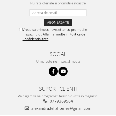
Nu rata ofertele si promotiile noastre
Vreau sa primesc newsletter cu promotiile
magazinului. Afla mai multe in
Politica de
Confidentialitate
SOCIAL
Urmareste-ne in social media
SUPORT CLIENTI
Va rugam sa va programati telefonic vizita in magazin.
0779369564
alexandra.felizhomes@gmail.com