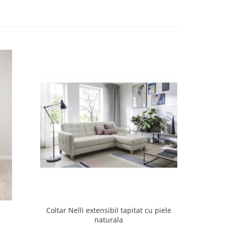
NOU
Coltar Nelli extensibil tapitat cu piele
Coltar Gri
naturala