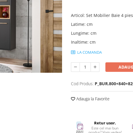
Articol
:
Set Mobilier Baie 4 pie
Latime
:
cm
Lungime
:
cm
Inaltime
:
cm
LA COMANDA
ADAUG
Cod Produs:
P_BUR.800+840+8
Adauga la Favorite
Retur usor.
Este cel mai bun
produs? Vom vedea!