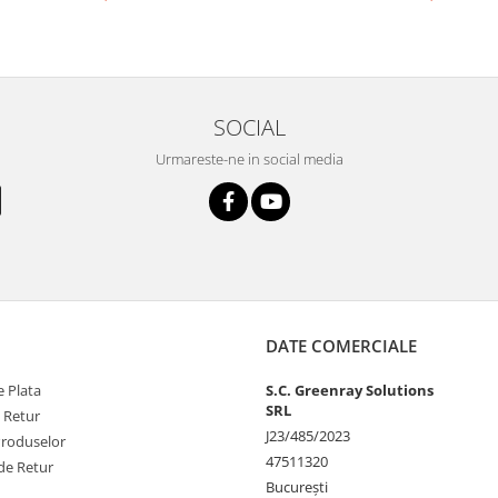
SOCIAL
Urmareste-ne in social media
DATE COMERCIALE
 Plata
S.C. Greenray Solutions
SRL
e Retur
J23/485/2023
Produselor
47511320
de Retur
București