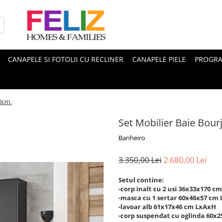
CANAPELE SI FOTOLII CU RECLINER
CANAPELE PIELE
PROGRA
60cm.
Set Mobilier Baie Bour
Banheiro
3.350,00 Lei
2.680,00 Lei
Setul contine:
-corp inalt cu 2 usi 36x33x170 c
-masca cu 1 sertar 60x46x57 cm
-lavoar alb 61x17x46 cm LxAxH
-corp suspendat cu oglinda 60x