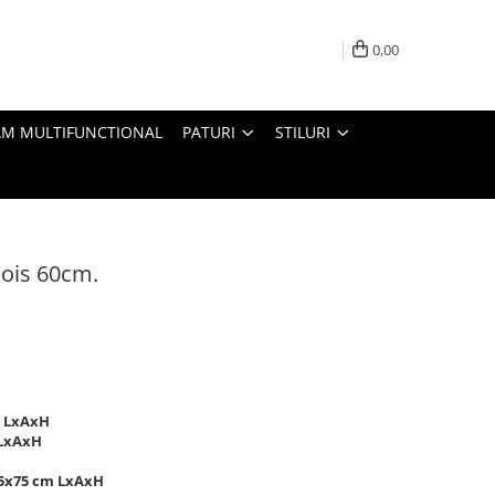
0,00
M MULTIFUNCTIONAL
PATURI
STILURI
jois 60cm.
m LxAxH
 LxAxH
25x75 cm LxAxH