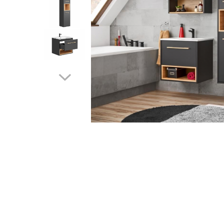
Rafturi
Banchete
Oferte speciale
Sezlong living