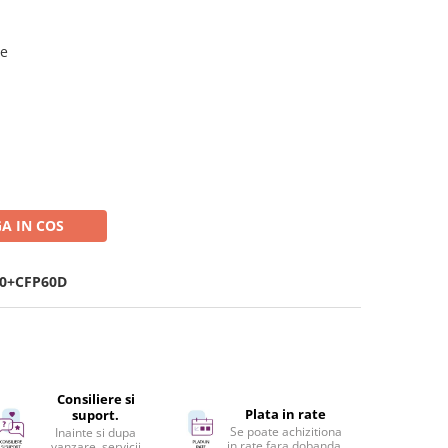
se
A IN COS
20+CFP60D
Consiliere si
Plata in rate
suport.
Se poate achizitiona
Inainte si dupa
in rate fara dobanda.
vanzare, servicii