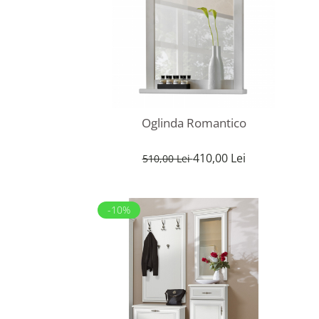
Rafturi
Banchete
Oferte speciale
Sezlong living
Oglinda Romantico
410,00 Lei
510,00 Lei
-10%