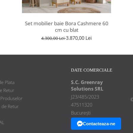
Set mobilier baie Bora Cashmere 60
cm cu blat
3.870,00 Lei
4.300,00 Lei
DATE COMERCIALE
S.C. Greenray
e Plata
Solutions SRL
de Retur
J23/485/2023
 Produselor
©
47511320
 de Retur
București
AL
Contacteaza-ne