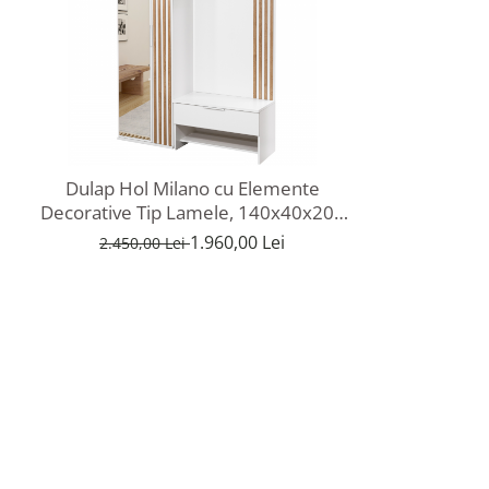
Dulap Hol Milano cu Elemente
Decorative Tip Lamele, 140x40x200
cm, Stejar Wotan/Alb
1.960,00 Lei
2.450,00 Lei