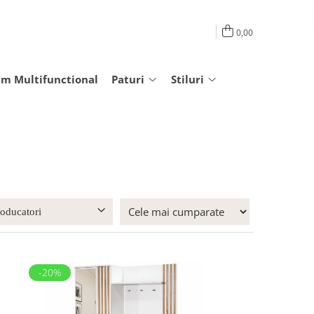
0,00
am Multifunctional
Paturi
Stiluri
roducatori
-20%