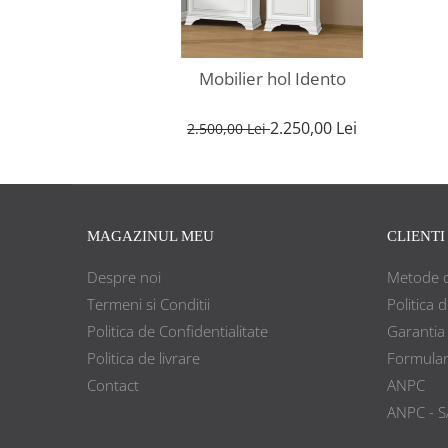
Mobilier hol Idento
2.250,00 Lei
2.500,00 Lei
MAGAZINUL MEU
CLIENTI
Despre noi
Metode d
Termeni si Conditii
Politica 
Politica de Confidentialitate
Garantia
Politica de livrare
Formular
Contact
ANPC
ANPC - S