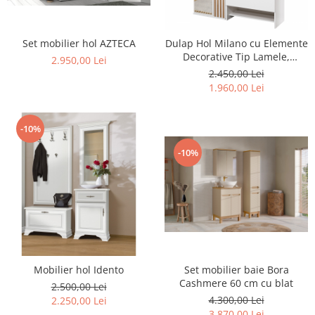
Rafturi
Banchete
Oferte speciale
Sezlong living
Set mobilier hol AZTECA
Dulap Hol Milano cu Elemente
Decorative Tip Lamele,
2.950,00 Lei
140x40x200 cm, Stejar
2.450,00 Lei
Wotan/Alb
1.960,00 Lei
-10%
-10%
Mobilier hol Idento
Set mobilier baie Bora
Cashmere 60 cm cu blat
2.500,00 Lei
4.300,00 Lei
2.250,00 Lei
3.870,00 Lei