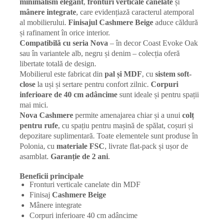
minimalism elegant
,
fronturi verticale canelate
și
mânere integrate
, care evidențiază caracterul atemporal
al mobilierului.
Finisajul Cashmere Beige
aduce căldură
și rafinament în orice interior.
Compatibilă cu seria Nova
– în decor Coast Evoke Oak
sau în variantele alb, negru și denim – colecția oferă
libertate totală de design.
Mobilierul este fabricat din
pal și MDF
, cu
sistem soft-
close
la uși și sertare pentru confort zilnic.
Corpuri
inferioare de 40 cm adâncime
sunt ideale și pentru spații
mai mici.
Nova Cashmere
permite amenajarea chiar și a unui
colț
pentru rufe
, cu spațiu pentru mașină de spălat, coșuri și
depozitare suplimentară. Toate elementele sunt produse în
Polonia, cu
materiale FSC
, livrate flat-pack și ușor de
asamblat.
Garanție de 2 ani
.
Beneficii principale
Fronturi verticale canelate din MDF
Finisaj
Cashmere Beige
Mânere integrate
Corpuri inferioare 40 cm adâncime