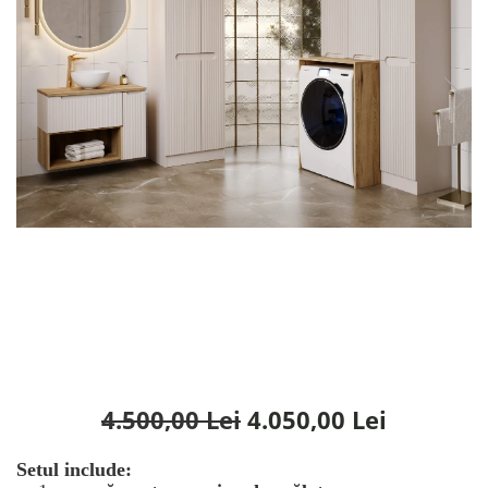
Rafturi
Banchete
Oferte speciale
Sezlong living
4.500,00 Lei
4.050,00 Lei
Setul include: