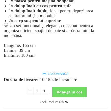
1x
mască pentru mașina de spălat
1x
dulap înalt cu coș pentru rufe
1x
dulap înalt dublu
, ideal pentru depozitarea
aspiratorului și a mopului
2x
corp suspendat superior
💡 Un set funcțional și elegant, conceput pentru a
organiza eficient spațiul de baie și a păstra totul la
îndemână.
Lungime: 165 cm
Latime: 39 cm
Inaltime: 180 cm
LA COMANDA
Durata de livrare:
10-15 zile lucratoare
Adauga in cos
Cod Produs:
C5976