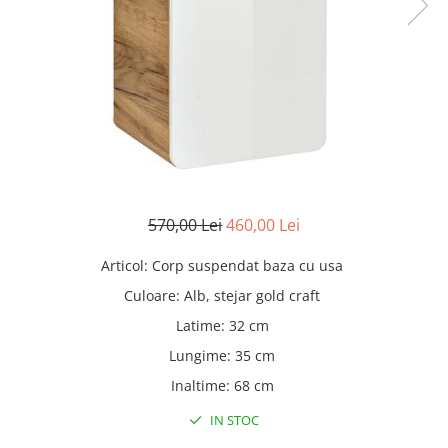
Rafturi
Banchete
Oferte speciale
Sezlong living
570,00 Lei
460,00 Lei
Articol
:
Corp suspendat baza cu usa
Culoare
:
Alb, stejar gold craft
Latime
:
32 cm
Lungime
:
35 cm
Inaltime
:
68 cm
IN STOC