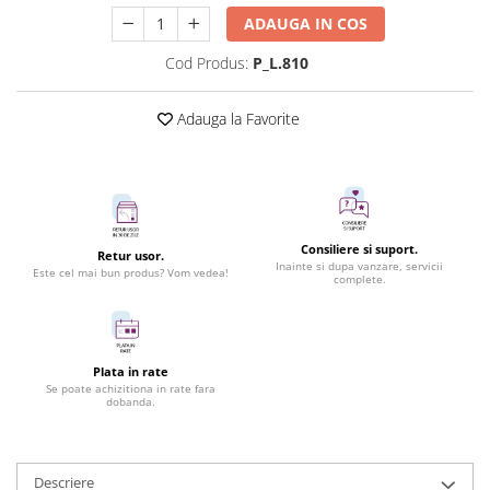
ADAUGA IN COS
Cod Produs:
P_L.810
Adauga la Favorite
Consiliere si suport.
Retur usor.
Inainte si dupa vanzare, servicii
Este cel mai bun produs? Vom vedea!
complete.
Plata in rate
Se poate achizitiona in rate fara
dobanda.
Descriere