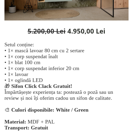
Rafturi
Banchete
Oferte speciale
Sezlong living
5.200,00 Lei
4.950,00 Lei
Setul conține:
• 1× mască lavoar 80 cm cu 2 sertare
• 1× corp suspendat înalt
• 1× blat 100 cm
• 1× corp suspendat inferior 20 cm
• 1× lavoar
• 1× oglindă LED
🎁
Sifon Click Clack Gratuit!
Împărtășește experiența ta: postează o poză sau un
review și noi îți oferim cadou un sifon de calitate.
🎨
Culori disponibile:
White / Green
Material:
MDF + PAL
Transport: Gratuit