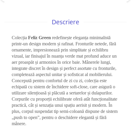
Descriere
Colecția
Feliz Green
redefinește eleganța minimalistă
printr-un design modern și rafinat. Fronturile netede, fără
ornamente, impresionează prin simplitate și echilibru
vizual, iar finisajul în nuanța verde mat profund aduce un
aer proaspăt și armonios în orice baie. Mânerele lungi,
integrate discret în design și perfect asortate cu fronturile,
completează aspectul unitar și sofisticat al mobilierului.
Concepută pentru confortul de zi cu zi, colecția este
echipată cu sistem de închidere soft-close, care asigură o
utilizare silențioasă și plăcută a sertarelor și dulapurilor.
Corpurile cu proporții echilibrate oferă atât funcționalitate
practică, cât și senzația unui spațiu aerisit și modern. În
plus, corpul suspendat tip semi-coloană dispune de sistem
„push to open”, pentru o deschidere elegantă și fără
mânere.