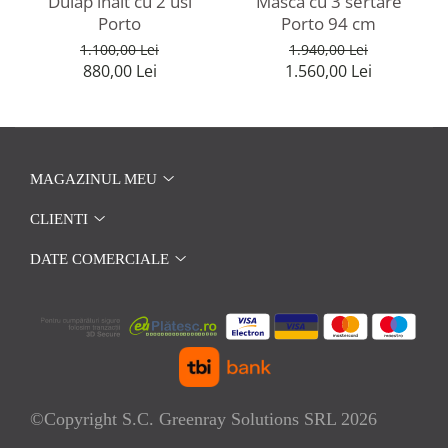
Dulap inalt cu 2 usi
Masca cu 3 sertare
Porto
Porto 94 cm
1.100,00 Lei
1.940,00 Lei
880,00 Lei
1.560,00 Lei
MAGAZINUL MEU
CLIENTI
DATE COMERCIALE
©Copyright S.C. Greenray Solutions SRL 2026