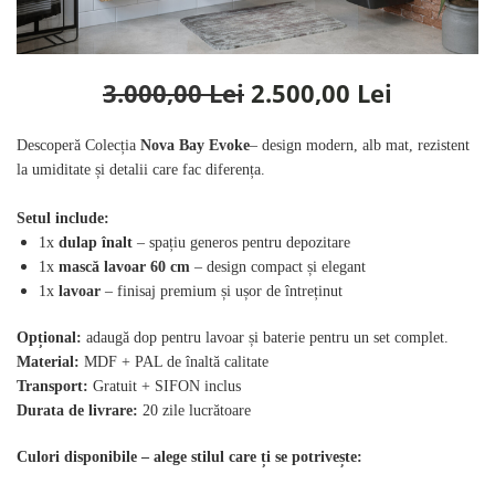
Rafturi
Banchete
Oferte speciale
Sezlong living
3.000,00 Lei
2.500,00 Lei
Descoperă Colecția
Nova Bay Evoke
– design modern, alb mat, rezistent
la umiditate și detalii care fac diferența.
Setul include:
1x
dulap înalt
– spațiu generos pentru depozitare
1x
mască lavoar 60 cm
– design compact și elegant
1x
lavoar
– finisaj premium și ușor de întreținut
Opțional:
adaugă dop pentru lavoar și baterie pentru un set complet.
Material:
MDF + PAL de înaltă calitate
Transport:
Gratuit + SIFON inclus
Durata de livrare:
20 zile lucrătoare
Culori disponibile – alege stilul care ți se potrivește: