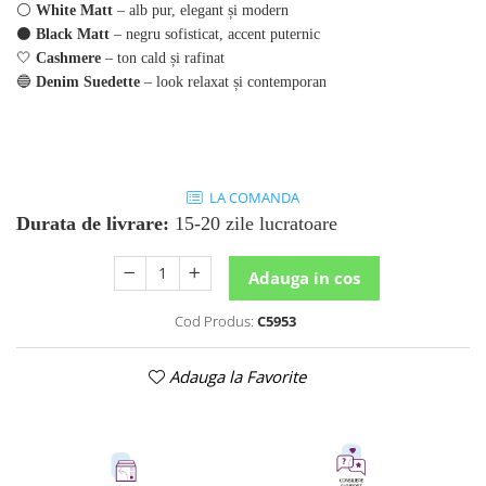
⚪
White Matt
– alb pur, elegant și modern
⚫
Black Matt
– negru sofisticat, accent puternic
🤍
Cashmere
– ton cald și rafinat
🔵
Denim Suedette
– look relaxat și contemporan
LA COMANDA
Durata de livrare:
15-20 zile lucratoare
Adauga in cos
Cod Produs:
C5953
Adauga la Favorite