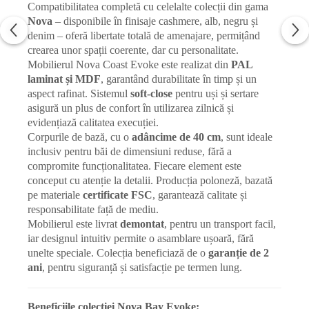
Compatibilitatea completă cu celelalte colecții din gama
Nova
– disponibile în finisaje cashmere, alb, negru și
denim – oferă libertate totală de amenajare, permițând
crearea unor spații coerente, dar cu personalitate.
Mobilierul Nova Coast Evoke este realizat din
PAL
laminat și MDF
, garantând durabilitate în timp și un
aspect rafinat. Sistemul
soft-close
pentru uși și sertare
asigură un plus de confort în utilizarea zilnică și
evidențiază calitatea execuției.
Corpurile de bază, cu o
adâncime de 40 cm
, sunt ideale
inclusiv pentru băi de dimensiuni reduse, fără a
compromite funcționalitatea. Fiecare element este
conceput cu atenție la detalii. Producția poloneză, bazată
pe materiale
certificate FSC
, garantează calitate și
responsabilitate față de mediu.
Mobilierul este livrat
demontat
, pentru un transport facil,
iar designul intuitiv permite o asamblare ușoară, fără
unelte speciale. Colecția beneficiază de o
garanție de 2
ani
, pentru siguranță și satisfacție pe termen lung.
Beneficiile colecției Nova Bay Evoke: