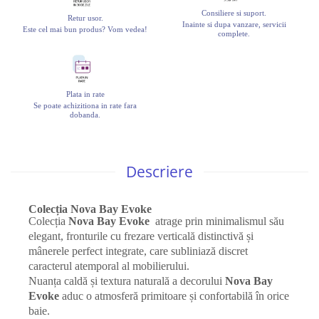
Consiliere si suport.
Retur usor.
Inainte si dupa vanzare, servicii
Este cel mai bun produs? Vom vedea!
complete.
Plata in rate
Se poate achizitiona in rate fara
dobanda.
Descriere
Colecția Nova Bay Evoke
Colecția
Nova Bay Evoke
atrage prin minimalismul său
elegant, fronturile cu frezare verticală distinctivă și
mânerele perfect integrate, care subliniază discret
caracterul atemporal al mobilierului.
Nuanța caldă și textura naturală a decorului
Nova Bay
Evoke
aduc o atmosferă primitoare și confortabilă în orice
baie.