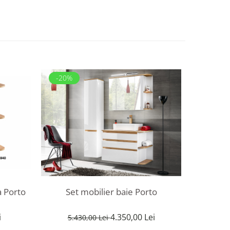
-20%
-20%
a Porto
Set mobilier baie Porto
i
4.350,00 Lei
5.430,00 Lei
7