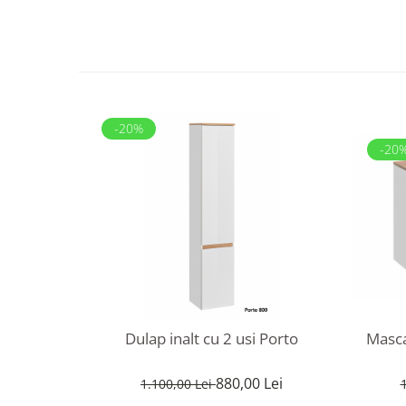
-20%
-20
Dulap inalt cu 2 usi Porto
Masca
880,00 Lei
1.100,00 Lei