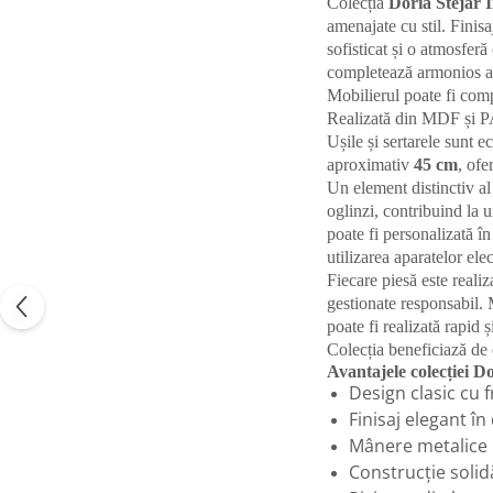
Colecția
Doria Stejar 
amenajate cu stil. Finisa
sofisticat și o atmosfer
completează armonios asp
Mobilierul poate fi comp
Realizată din MDF și PAL 
Ușile și sertarele sunt 
aproximativ
45 cm
, ofe
Un element distinctiv al
oglinzi, contribuind la 
poate fi personalizată în
utilizarea aparatelor elec
Fiecare piesă este realiz
gestionate responsabil. 
poate fi realizată rapid 
Colecția beneficiază de
Avantajele colecției Do
Design clasic cu 
Finisaj elegant în
Mânere metalice 
Construcție soli