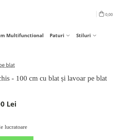
0,00
am Multifunctional
Paturi
Stiluri
pe blat
his - 100 cm cu blat și lavoar pe blat
0 Lei
e lucratoare