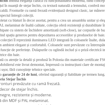
Închis
îmbină eleganța clasică cu funcționalitatea modernă, fiind concep
jul în nuanță de stejar închis, cu textură naturală a lemnului, conferă mo
ă caldă. Fronturile cu ramă frezată evidențiază designul clasic, iar mâner
ectul întregii colecții.
letat cu blaturi în decor asortat, pentru a crea un ansamblu unitar și ele
melaminat de înaltă calitate, colecția oferă rezistență și durabilitate în 
echipate cu sistem de închidere amortizată (soft-close), iar corpurile de 
rind spațiu generos pentru depozitarea accesoriilor și produselor de baie
 colecției îl reprezintă iluminarea LED integrată în coloanele înalte, dula
un ambient elegant și confortabil. Coloanele sunt prevăzute cu întrerupător
 funcție de preferințe. Dulapurile cu oglindă includ și o priză electrică i
trice din baie.
ată cu atenție la detalii și produsă în Polonia din materiale certificate F
Mobilierul este livrat demontat, împreună cu instrucțiuni clare de montaj
și ușor, fără cunoștințe tehnice speciale.
 o
garanție de 24 de luni
, oferind siguranță și fiabilitate pe termen lung
ria Stejar Închis
fronturi prevăzute cu ramă frezată.
 decor de stejar închis.
negre, rezistente și moderne.
dă din MDF și PAL melaminat.