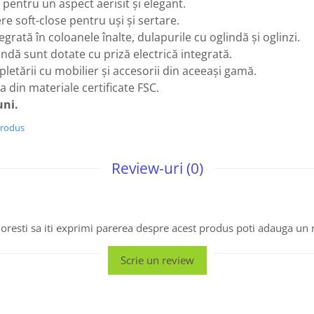
 pentru un aspect aerisit și elegant.
re soft-close pentru uși și sertare.
grată în coloanele înalte, dulapurile cu oglindă și oglinzi.
indă sunt dotate cu priză electrică integrată.
pletării cu mobilier și accesorii din aceeași gamă.
a din materiale certificate FSC.
uni.
produs
Review-uri
(0)
oresti sa iti exprimi parerea despre acest produs poti adauga un 
Scrie un review