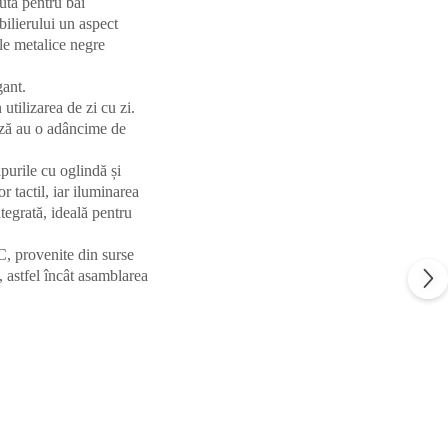
ută pentru băi
bilierului un aspect
ele metalice negre
gant.
utilizarea de zi cu zi.
bază au o adâncime de
.
purile cu oglindă și
 tactil, iar iluminarea
ntegrată, ideală pentru
SC, provenite din surse
, astfel încât asamblarea
.