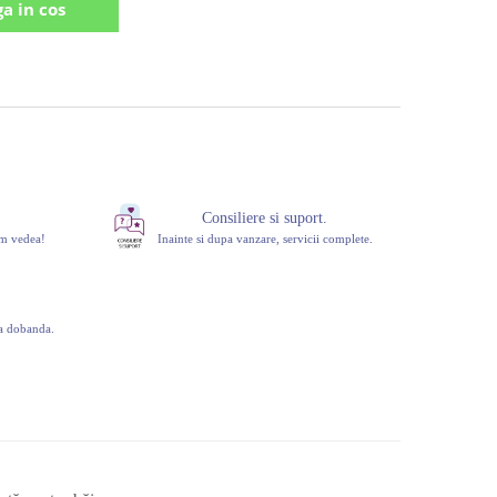
a in cos
Consiliere si suport.
om vedea!
Inainte si dupa vanzare, servicii complete.
ra dobanda.