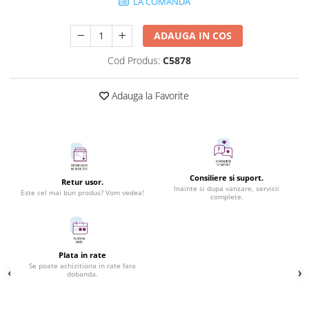
LA COMANDA
ADAUGA IN COS
Cod Produs:
C5878
Adauga la Favorite
Consiliere si suport.
Retur usor.
Inainte si dupa vanzare, servicii
Este cel mai bun produs? Vom vedea!
complete.
Plata in rate
Se poate achizitiona in rate fara
dobanda.