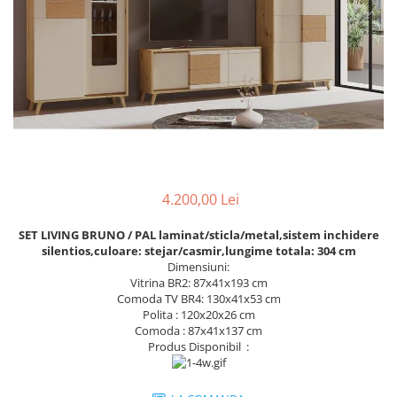
Rafturi
Banchete
Oferte speciale
Sezlong living
4.200,00 Lei
SET LIVING BRUNO / PAL laminat/sticla/metal,sistem inchidere
silentios,culoare: stejar/casmir,lungime totala: 304 cm
Dimensiuni:
Vitrina BR2: 87x41x193 cm
Comoda TV BR4: 130x41x53 cm
Polita : 120x20x26 cm
Comoda : 87x41x137 cm
Produs Disponibil :