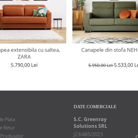
pea extensibila cu saltea,
Canapele din stofa NE
ZARA
5.790,00 Lei
5.533,00 L
5.950,00 Lei
DATE COMERCIALE
S.C. Greenray
e Plata
Solutions SRL
de Retur
J23/485/2023
 Produselor
©