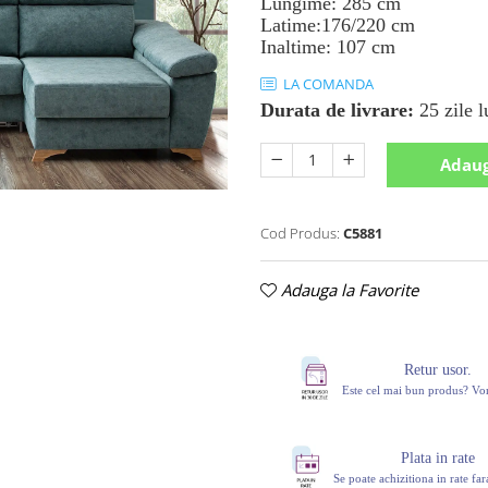
Lungime: 285 cm
Latime:176/220 cm
Inaltime: 107 cm
LA COMANDA
Durata de livrare:
25 zile l
Adaug
Cod Produs:
C5881
Adauga la Favorite
Retur usor.
Este cel mai bun produs? V
Plata in rate
Se poate achizitiona in rate fa