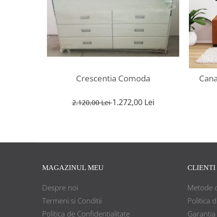
Crescentia Comoda
Cana
1.272,00 Lei
2.120,00 Lei
MAGAZINUL MEU
CLIENTI
Despre noi
Metode d
Termeni si Conditii
Politica 
Politica de Confidentialitate
Garantia