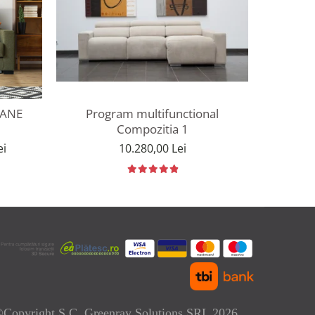
Prog
HANE
Program multifunctional
Compozitia 1
ei
10.280,00 Lei
Copyright S.C. Greenray Solutions SRL 2026