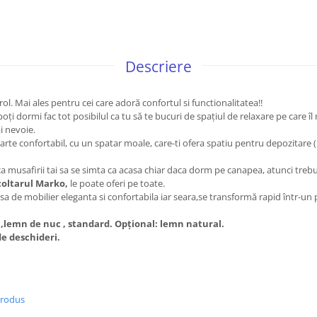
Descriere
. Mai ales pentru cei care adoră confortul si functionalitatea!!
oți dormi fac tot posibilul ca tu să te bucuri de spațiul de relaxare pe care îl m
i nevoie.
arte confortabil, cu un spatar moale, care-ti ofera spatiu pentru depozitare (
ca musafirii tai sa se simta ca acasa chiar daca dorm pe canapea, atunci trebu
coltarul Marko,
le poate oferi pe toate.
esa de mobilier eleganta si confortabila iar seara,se transformă rapid într-un
m,lemn de nuc , standard. Opțional: lemn natural.
de deschideri.
produs