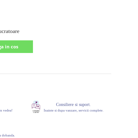
ucratoare
a in cos
Consiliere si suport.
om vedea!
Inainte si dupa vanzare, servicii complete.
ra dobanda.