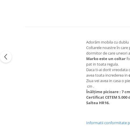
Adorăm mobila cu dublu rol
Coltarele noastre în care p
dormitor de care uneori a
Marko este un coltar
fo
pat in toata regula.
Daca ti-ai dorit vreodata 
avea toata increderea in
Ziua vei avea in casa o pi
cm .
Înălțime picioare : 7 c
Certificat CETEM 5.000 
Saltea HR16.
Informatii conformitate 