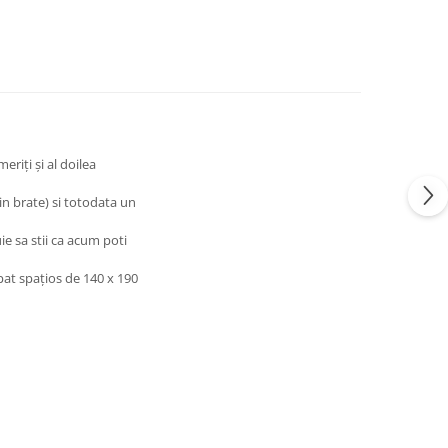
eriți și al doilea
in brate) si totodata un
ie sa stii ca acum poti
 pat spaţios de 140 x 190