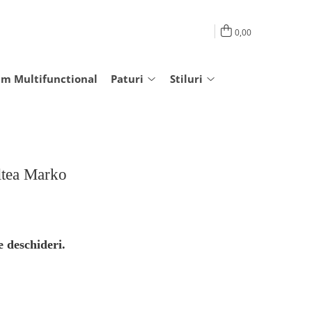
0,00
am Multifunctional
Paturi
Stiluri
altea Marko
 deschideri.