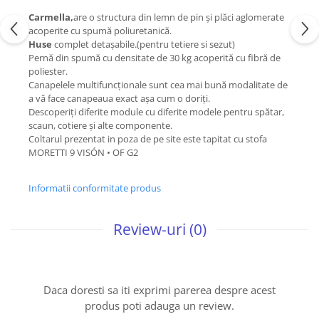
Carmella,
are o structura din lemn de pin și plăci aglomerate
acoperite cu spumă poliuretanică.
Huse
complet detașabile.(pentru tetiere si sezut)
Pernă din spumă cu densitate de 30 kg acoperită cu fibră de
poliester.
Canapelele multifuncționale sunt cea mai bună modalitate de
a vă face canapeaua exact așa cum o doriți.
Descoperiți diferite module cu diferite modele pentru spătar,
scaun, cotiere și alte componente.
Coltarul prezentat in poza de pe site este tapitat cu stofa
MORETTI 9 VISÓN • OF G2
Informatii conformitate produs
Review-uri
(0)
Daca doresti sa iti exprimi parerea despre acest
produs poti adauga un review.