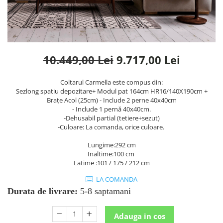
Rafturi
Banchete
Oferte speciale
Sezlong living
10.449,00 Lei
9.717,00 Lei
Coltarul Carmella este compus din:
Sezlong spatiu depozitare+ Modul pat 164cm HR16/140X190cm +
Brațe Acol (25cm) - Include 2 perne 40x40cm
- Include 1 pernă 40x40cm.
-Dehusabil partial (tetiere+sezut)
-Culoare: La comanda, orice culoare.
Lungime:292 cm
Inaltime:100 cm
Latime :101 / 175 / 212 cm
LA COMANDA
Durata de livrare:
5-8 saptamani
Adauga in cos