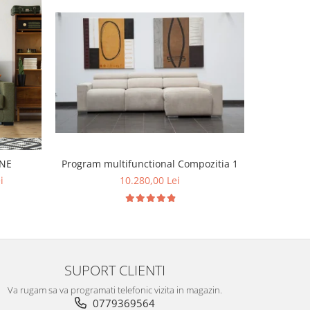
Program m
ANE
Program multifunctional Compozitia 1
i
10.280,00 Lei
SUPORT CLIENTI
Va rugam sa va programati telefonic vizita in magazin.
0779369564