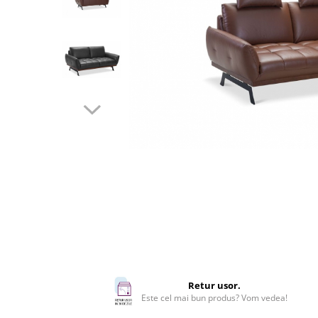
Rafturi
Banchete
Oferte speciale
Sezlong living
Retur usor.
Este cel mai bun produs? Vom vedea!