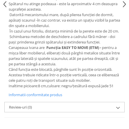
Spătarul nu atinge podeaua - este la aproximativ 4 cm deasupra
suprafeței acesteia.
Datorită mecanismului mare, după plierea funcției de dormit,
apăsați scaunul -în caz contrar, va exista un spațiu vizibil la partea
din spate a mobilierului.
În cazul unui fotoliu, distanța minimă de la perete este de 20 cm.
Schimbarea metodei de deschidere a cadrului fără mâner - doi
pași: prinderea grinzii spătarului și extinderea funcției.
Canapeaua Ivana are
Funcția EASY TO MOVE (ETM) -
pentru a
mișca liber mobilierul, eliberați două pârghii metalice situate între
partea laterală și spatele scaunului, atât pe partea dreaptă, cât și
pe partea stângă a acestuia.
Când funcția este blocată, pârghiile sunt în poziție orizontală.
Acestea trebuie ridicate într-o poziție verticală, ceea ce eliberează
cele patru roți de transport situate sub mobilier.
Inaltime picioare:8 cm,culoare: negru/țesătură expusă Jade 51
Informatii conformitate produs
Review-uri
(0)