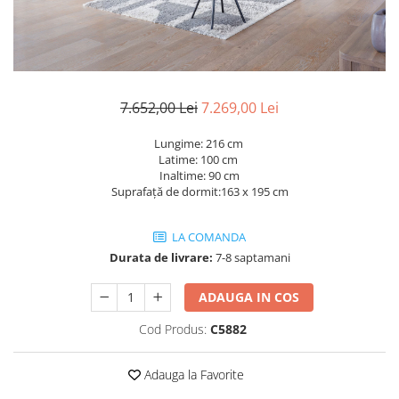
Rafturi
Banchete
Oferte speciale
Sezlong living
7.652,00 Lei
7.269,00 Lei
Lungime: 216 cm
Latime: 100 cm
Inaltime: 90 cm
Suprafață de dormit:163 x 195 cm
LA COMANDA
Durata de livrare:
7-8 saptamani
ADAUGA IN COS
Cod Produs:
C5882
Adauga la Favorite