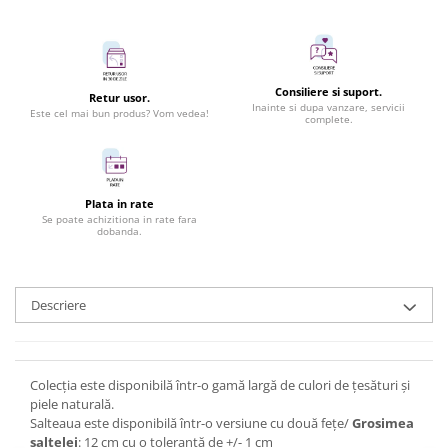
Consiliere si suport.
Retur usor.
Inainte si dupa vanzare, servicii
Este cel mai bun produs? Vom vedea!
complete.
Plata in rate
Se poate achizitiona in rate fara
dobanda.
Descriere
Colecția este disponibilă într-o gamă largă de culori de țesături și
piele naturală.
Salteaua este disponibilă într-o versiune cu două fețe/
Grosimea
saltelei
: 12 cm cu o toleranță de +/- 1 cm