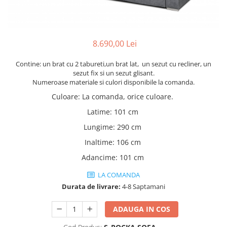
Rafturi
Banchete
Oferte speciale
Sezlong living
8.690,00 Lei
Contine: un brat cu 2 tabureti,un brat lat, un sezut cu recliner, un
sezut fix si un sezut glisant.
Numeroase materiale si culori disponibile la comanda.
Culoare
:
La comanda, orice culoare.
Latime
:
101 cm
Lungime
:
290 cm
Inaltime
:
106 cm
Adancime
:
101 cm
LA COMANDA
Durata de livrare:
4-8 Saptamani
ADAUGA IN COS