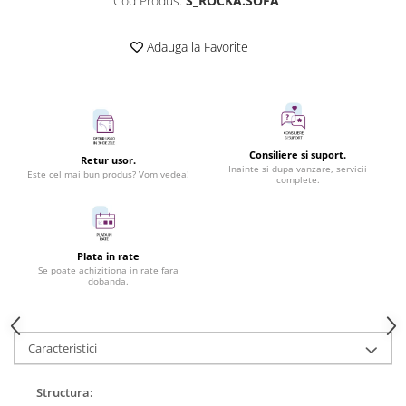
Cod Produs:
S_ROCKA.SOFA
Adauga la Favorite
Consiliere si suport.
Retur usor.
Inainte si dupa vanzare, servicii
Este cel mai bun produs? Vom vedea!
complete.
Plata in rate
Se poate achizitiona in rate fara
dobanda.
Caracteristici
Structura: