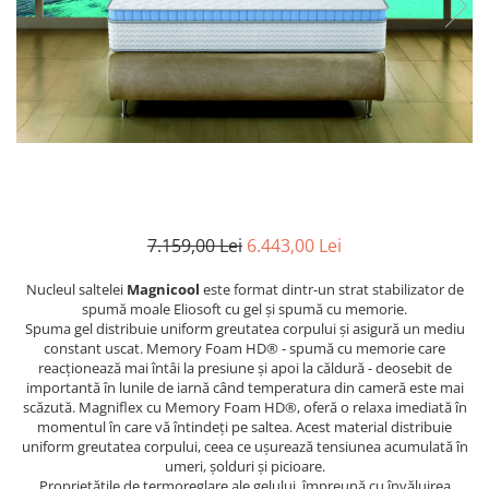
Rafturi
Banchete
Oferte speciale
Sezlong living
7.159,00 Lei
6.443,00 Lei
Nucleul saltelei
Magnicool
este format dintr-un strat stabilizator de
spumă moale Eliosoft cu gel și spumă cu memorie.
Spuma gel distribuie uniform greutatea corpului și asigură un mediu
constant uscat. Memory Foam HD® - spumă cu memorie care
reacționează mai întâi la presiune și apoi la căldură - deosebit de
importantă în lunile de iarnă când temperatura din cameră este mai
scăzută. Magniflex cu Memory Foam HD®, oferă o relaxa imediată în
momentul în care vă întindeți pe saltea. Acest material distribuie
uniform greutatea corpului, ceea ce ușurează tensiunea acumulată în
umeri, șolduri și picioare.
Proprietățile de termoreglare ale gelului, împreună cu învăluirea