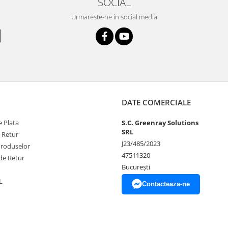
SOCIAL
Urmareste-ne in social media
DATE COMERCIALE
 Plata
S.C. Greenray Solutions
SRL
e Retur
J23/485/2023
Produselor
47511320
de Retur
București
L
Contacteaza-ne