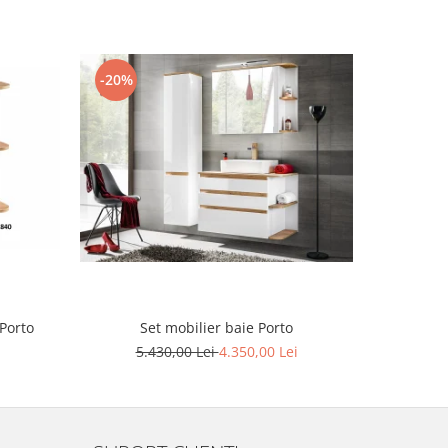
-20%
-20%
Porto
Set mobilier baie Porto
5.430,00 Lei
4.350,00 Lei
7