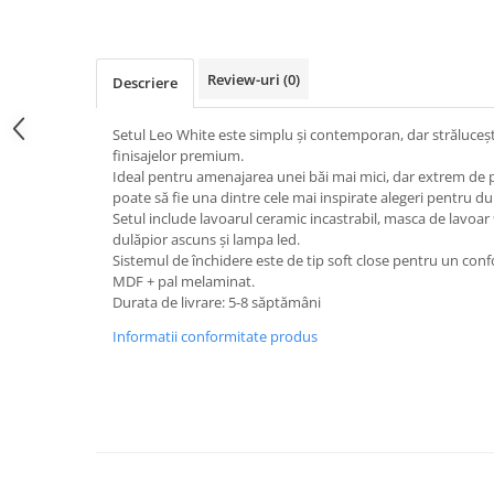
Review-uri
(0)
Descriere
Setul Leo White este simplu și contemporan, dar strălucește 
finisajelor premium.
Ideal pentru amenajarea unei băi mai mici, dar extrem de pr
poate să fie una dintre cele mai inspirate alegeri pentru 
Setul include lavoarul ceramic incastrabil, masca de lavoar 
dulăpior ascuns și lampa led.
Sistemul de închidere este de tip soft close pentru un confor
MDF + pal melaminat.
Durata de livrare: 5-8 săptămâni
Informatii conformitate produs