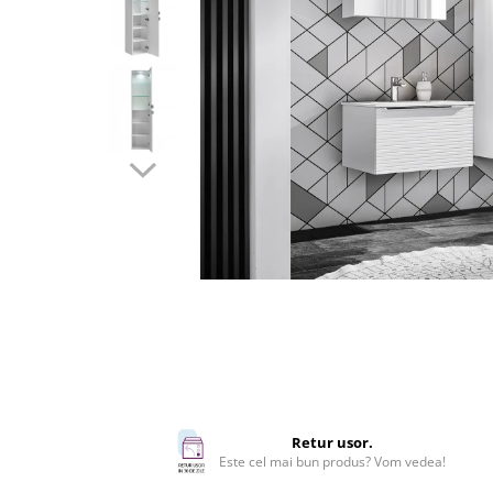
Rafturi
Banchete
Oferte speciale
Sezlong living
Retur usor.
Este cel mai bun produs? Vom vedea!