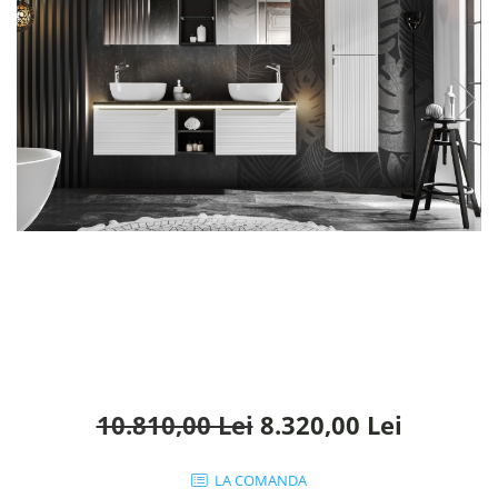
Rafturi
Banchete
Oferte speciale
Sezlong living
10.810,00 Lei
8.320,00 Lei
LA COMANDA