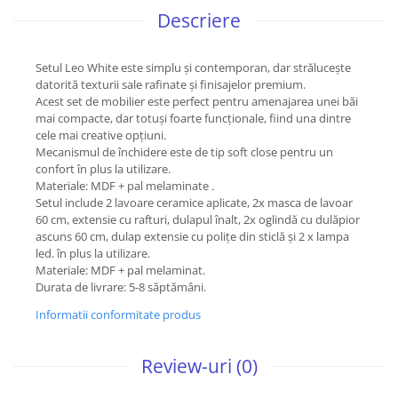
Descriere
Setul Leo White este simplu și contemporan, dar strălucește
datorită texturii sale rafinate și finisajelor premium.
Acest set de mobilier este perfect pentru amenajarea unei băi
mai compacte, dar totuși foarte funcționale, fiind una dintre
cele mai creative opțiuni.
Mecanismul de închidere este de tip soft close pentru un
confort în plus la utilizare.
Materiale: MDF + pal melaminate .
Setul include 2 lavoare ceramice aplicate, 2x masca de lavoar
60 cm, extensie cu rafturi, dulapul înalt, 2x oglindă cu dulăpior
ascuns 60 cm, dulap extensie cu polițe din sticlă și 2 x lampa
led. în plus la utilizare.
Materiale: MDF + pal melaminat.
Durata de livrare: 5-8 săptămâni.
Informatii conformitate produs
Review-uri
(0)