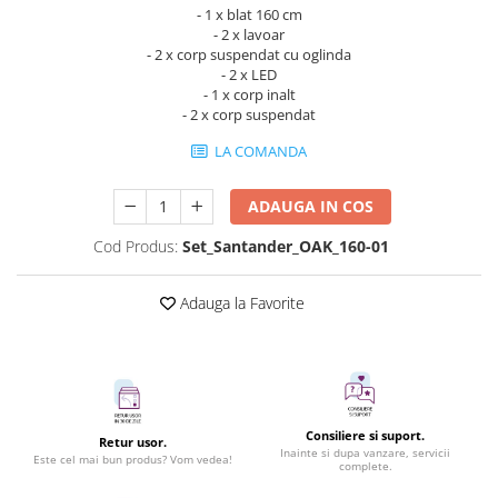
- 1 x blat 160 cm
- 2 x lavoar
- 2 x corp suspendat cu oglinda
- 2 x LED
- 1 x corp inalt
- 2 x corp suspendat
LA COMANDA
ADAUGA IN COS
Cod Produs:
Set_Santander_OAK_160-01
Adauga la Favorite
Consiliere si suport.
Retur usor.
Inainte si dupa vanzare, servicii
Este cel mai bun produs? Vom vedea!
complete.