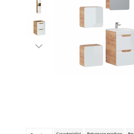
Rafturi
Banchete
Oferte speciale
Sezlong living
Caracteristici
Returnare produse
Re