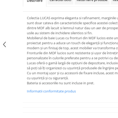
Descriere
Colectia LUCAS exprima eleganta si rafinament, marginile uso
sunt doar cateva din caracteristicile specifice acestei colec
dintre MDF alb lacuit si lemnul natur dau un aer de prospet
usile au sistem de inchidere silentios si fin.
Mobilierul de baie Lucas cu fronturi din MDF lucios este un
proiectat pentru a aduce un touch de eleganță și funcțional
modern și un finisaj de top, acest mobilier va transforma cu
Fronturile din MDF lucios sunt rezistente și ușor de întrețin
personalizate în culorile preferate pentru a se potrivi cu de
Lucas oferă o gamă largă de opțiuni de depozitare, inclusiv se
să poți să îți organizezi cu ușurință produsele de îngrijire p
Cu un montaj ușor și cu accesorii de fixare incluse, acest 
cu ușurință și cu siguranță.
Bateria si accesoriile nu sunt incluse in pret.
Informatii conformitate produs