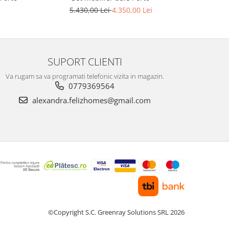
5.430,00 Lei
4.350,00 Lei
7
SUPORT CLIENTI
Va rugam sa va programati telefonic vizita in magazin.
0779369564
alexandra.felizhomes@gmail.com
©Copyright S.C. Greenray Solutions SRL 2026