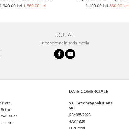
1.940,00 Lei
1.560,00 Lei
1.100,00 Lei
880,00 Lei
SOCIAL
Urmareste-ne in social media
DATE COMERCIALE
 Plata
S.C. Greenray Solutions
SRL
e Retur
J23/485/2023
Produselor
47511320
de Retur
București