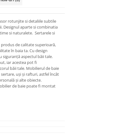
r rotunjite si detaliile subtile
tii. Designul aparte si combinatia
ime si naturalete. Sertarele si
 produs de calitate superioară,
itate în baia ta. Cu design
 siguranță aspectul băii tale.
ut, iar acestea pot fi
corul băii tale. Mobilierul de baie
rtare, uși și rafturi, astfel încât
ersonală și alte obiecte.
mobilier de baie poate fi montat