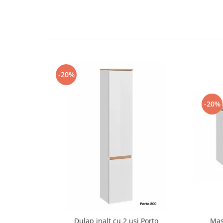
-20%
-20%
Dulap inalt cu 2 usi Porto
Mas