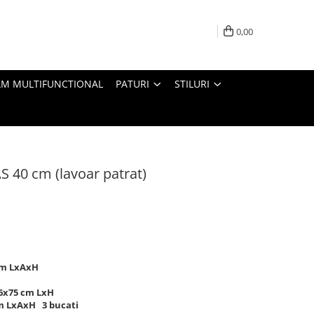
0,00
M MULTIFUNCTIONAL
PATURI
STILURI
S 40 cm (lavoar patrat)
cm LxAxH
16x75 cm LxH
cm LxAxH 3 bucati