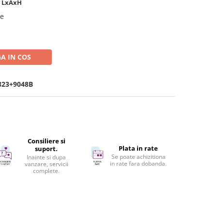
m LxAxH
se
A IN COS
823+9048B
Consiliere si
Plata in rate
suport.
Se poate achizitiona
Inainte si dupa
in rate fara dobanda.
vanzare, servicii
complete.