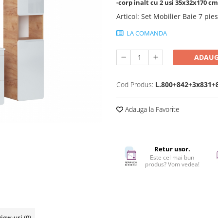
-corp inalt cu 2 usi 35x32x170 c
Articol
:
Set Mobilier Baie 7 pie
LA COMANDA
ADAUG
Cod Produs:
L.800+842+3x831+
Adauga la Favorite
Retur usor.
Este cel mai bun
produs? Vom vedea!
view-uri
(0)