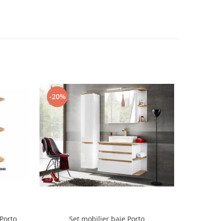
-20%
-20%
Porto
Set mobilier baie Porto