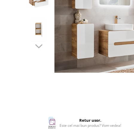
Rafturi
Banchete
Oferte speciale
Sezlong living
Retur usor.
Este cel mai bun produs? Vom vedea!