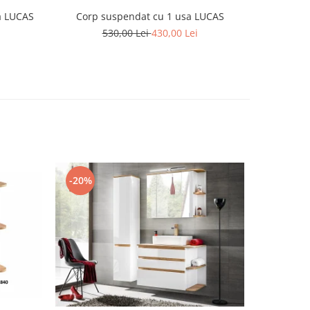
a LUCAS
Corp suspendat cu 1 usa LUCAS
Co
530,00 Lei
430,00 Lei
3
-20%
-20%