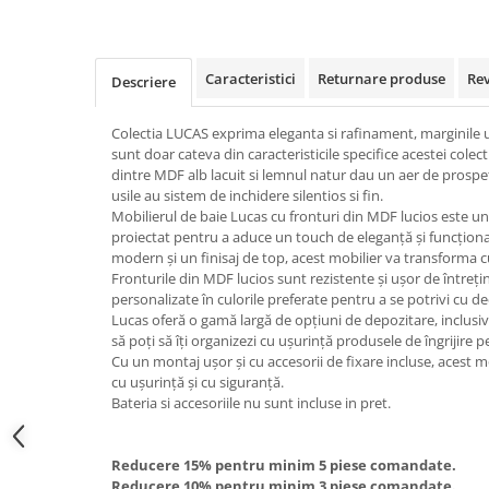
Caracteristici
Returnare produse
Re
Descriere
Colectia LUCAS exprima eleganta si rafinament, marginile uso
sunt doar cateva din caracteristicile specifice acestei colec
dintre MDF alb lacuit si lemnul natur dau un aer de prospet
usile au sistem de inchidere silentios si fin.
Mobilierul de baie Lucas cu fronturi din MDF lucios este un
proiectat pentru a aduce un touch de eleganță și funcțional
modern și un finisaj de top, acest mobilier va transforma cu
Fronturile din MDF lucios sunt rezistente și ușor de întrețin
personalizate în culorile preferate pentru a se potrivi cu de
Lucas oferă o gamă largă de opțiuni de depozitare, inclusiv se
să poți să îți organizezi cu ușurință produsele de îngrijire p
Cu un montaj ușor și cu accesorii de fixare incluse, acest 
cu ușurință și cu siguranță.
Bateria si accesoriile nu sunt incluse in pret.
Reducere 15% pentru minim 5 piese comandate.
Reducere 10% pentru minim 3 piese comandate.