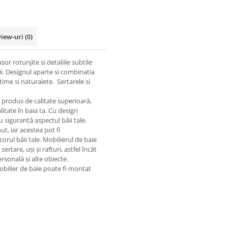
view-uri
(0)
r rotunjite si detaliile subtile
tii. Designul aparte si combinatia
ime si naturalete. Sertarele si
 produs de calitate superioară,
itate în baia ta. Cu design
 siguranță aspectul băii tale.
ut, iar acestea pot fi
corul băii tale. Mobilierul de baie
rtare, uși și rafturi, astfel încât
ersonală și alte obiecte.
mobilier de baie poate fi montat