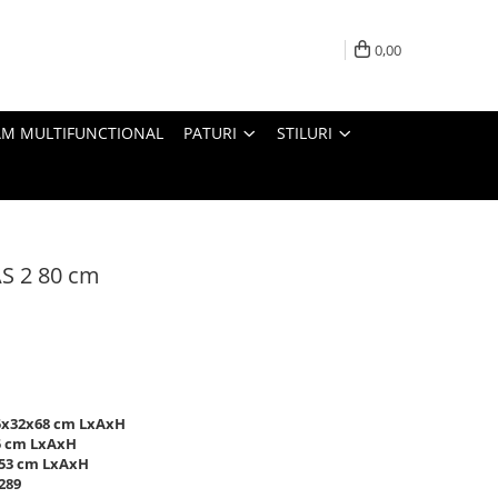
0,00
M MULTIFUNCTIONAL
PATURI
STILURI
AS 2 80 cm
35x32x68 cm LxAxH
5 cm LxAxH
x53 cm LxAxH
289