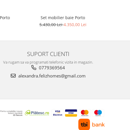
Porto
Set mobilier baie Porto
5.430,00 Lei
4.350,00 Lei
7
SUPORT CLIENTI
Va rugam sa va programati telefonic vizita in magazin.
0779369564
alexandra.felizhomes@gmail.com