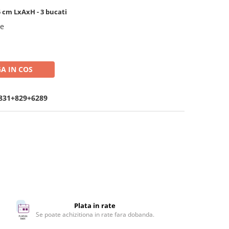
 cm LxAxH - 3 bucati
se
A IN COS
x831+829+6289
Plata in rate
Se poate achizitiona in rate fara dobanda.