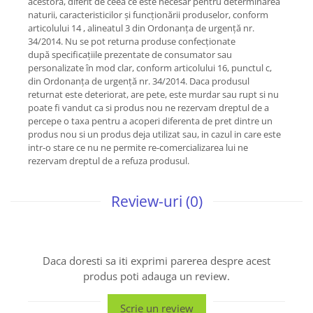
acestora, diferit de ceea ce este necesar pentru determinarea
naturii, caracteristicilor și funcționării produselor, conform
articolului 14 , alineatul 3 din Ordonanța de urgență nr.
34/2014. Nu se pot returna produse confecționate
după specificațiile prezentate de consumator sau
personalizate în mod clar, conform articolului 16, punctul c,
din Ordonanța de urgență nr. 34/2014. Daca produsul
returnat este deteriorat, are pete, este murdar sau rupt si nu
poate fi vandut ca si produs nou ne rezervam dreptul de a
percepe o taxa pentru a acoperi diferenta de pret dintre un
produs nou si un produs deja utilizat sau, in cazul in care este
intr-o stare ce nu ne permite re-comercializarea lui ne
rezervam dreptul de a refuza produsul.
Review-uri
(0)
Daca doresti sa iti exprimi parerea despre acest
produs poti adauga un review.
Scrie un review