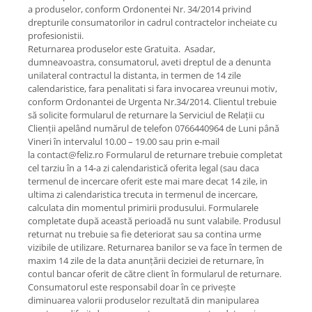
a produselor, conform Ordonentei Nr. 34/2014 privind
drepturile consumatorilor in cadrul contractelor incheiate cu
profesionistii.
Returnarea produselor este Gratuita. Asadar,
dumneavoastra, consumatorul, aveti dreptul de a denunta
unilateral contractul la distanta, in termen de 14 zile
calendaristice, fara penalitati si fara invocarea vreunui motiv,
conform Ordonantei de Urgenta Nr.34/2014. Clientul trebuie
să solicite formularul de returnare la Serviciul de Relații cu
Clienții apelând numărul de telefon 0766440964 de Luni până
Vineri în intervalul 10.00 – 19.00 sau prin e-mail
la contact@feliz.ro Formularul de returnare trebuie completat
cel tarziu în a 14-a zi calendaristică oferita legal (sau daca
termenul de incercare oferit este mai mare decat 14 zile, in
ultima zi calendaristica trecuta in termenul de incercare,
calculata din momentul primirii produsului. Formularele
completate după această perioadă nu sunt valabile. Produsul
returnat nu trebuie sa fie deteriorat sau sa contina urme
vizibile de utilizare. Returnarea banilor se va face în termen de
maxim 14 zile de la data anunțării deciziei de returnare, în
contul bancar oferit de către client în formularul de returnare.
Consumatorul este responsabil doar în ce privește
diminuarea valorii produselor rezultată din manipularea