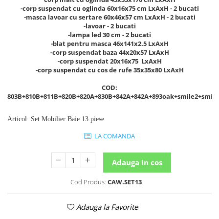
-corp suspendat cu oglinda 60x16x75 cm LxAxH - 2 bucati
-masca lavoar cu sertare 60x46x57 cm LxAxH - 2 bucati
-lavoar - 2 bucati
-lampa led 30 cm - 2 bucati
-blat pentru masca 46x141x2.5 LxAxH
-corp suspendat baza 44x20x57 LxAxH
-corp suspendat 20x16x75 LxAxH
-corp suspendat cu cos de rufe 35x35x80 LxAxH
COD:
803B+810B+811B+820B+820A+830B+842A+842A+893oak+smile2+smile
Articol
:
Set Mobilier Baie 13 piese
LA COMANDA
Adauga in cos
Cod Produs:
CAW.SET13
Adauga la Favorite