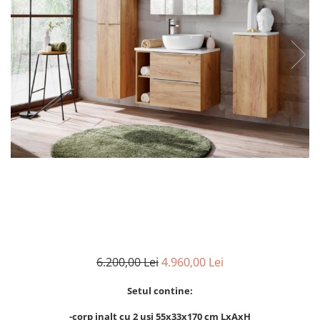
Rafturi
Banchete
Oferte speciale
Sezlong living
6.200,00 Lei
4.960,00 Lei
Setul contine:
-corp inalt cu 2 usi 55x33x170 cm LxAxH