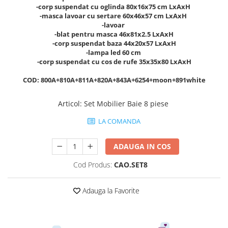
-corp suspendat cu oglinda 80x16x75 cm LxAxH
-masca lavoar cu sertare 60x46x57 cm LxAxH
-lavoar
-blat pentru masca 46x81x2.5 LxAxH
-corp suspendat baza 44x20x57 LxAxH
-lampa led 60 cm
-corp suspendat cu cos de rufe 35x35x80 LxAxH
COD: 800A+810A+811A+820A+843A+6254+moon+891white
Articol
:
Set Mobilier Baie 8 piese
LA COMANDA
ADAUGA IN COS
Cod Produs:
CAO.SET8
Adauga la Favorite