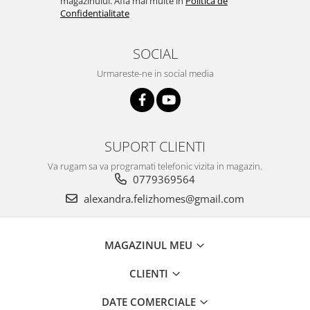
magazinului. Afla mai multe in
Politica de
Confidentialitate
SOCIAL
Urmareste-ne in social media
SUPORT CLIENTI
Va rugam sa va programati telefonic vizita in magazin.
0779369564
alexandra.felizhomes@gmail.com
MAGAZINUL MEU
CLIENTI
DATE COMERCIALE