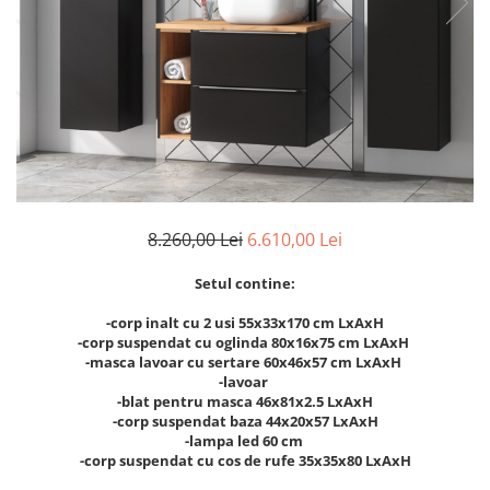
Rafturi
Banchete
Oferte speciale
Sezlong living
8.260,00 Lei
6.610,00 Lei
Setul contine:
-corp inalt cu 2 usi 55x33x170 cm LxAxH
-corp suspendat cu oglinda 80x16x75 cm LxAxH
-masca lavoar cu sertare 60x46x57 cm LxAxH
-lavoar
-blat pentru masca 46x81x2.5 LxAxH
-corp suspendat baza 44x20x57 LxAxH
-lampa led 60 cm
-corp suspendat cu cos de rufe 35x35x80 LxAxH