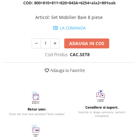
COD: 800+810+811+820+843A+6254+ala2+891oak
Articol
:
Set Mobilier Baie 8 piese
LA COMANDA
ADAUGA IN COS
Cod Produs:
CAC.SET8
Adauga la Favorite
Consiliere si suport.
Retur usor.
Inainte si dupa vanzare, servicii
Este cel mai bun produs? Vom vedea!
complete.