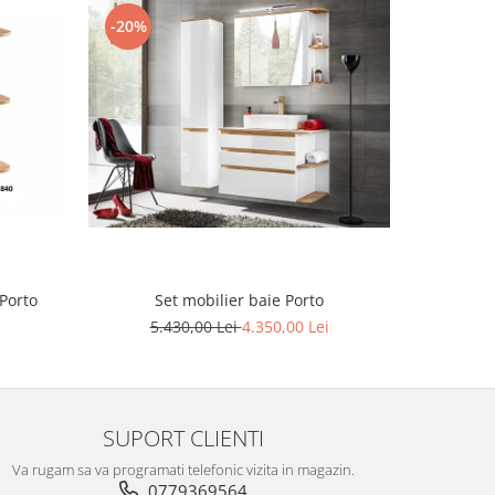
-20%
-20%
Porto
Set mobilier baie Porto
5.430,00 Lei
4.350,00 Lei
7
SUPORT CLIENTI
Va rugam sa va programati telefonic vizita in magazin.
0779369564