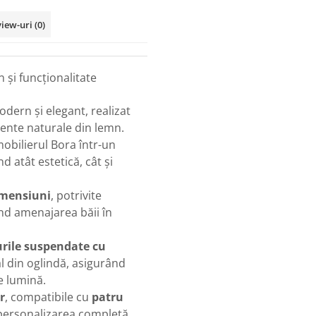
view-uri
(0)
 și funcționalitate
dern și elegant, realizat
ccente naturale din lemn.
bilierul Bora într-un
d atât estetică, cât și
dimensiuni
, potrivite
nd amenajarea băii în
rile suspendate cu
al din oglindă, asigurând
e lumină.
r
, compatibile cu
patru
 personalizarea completă