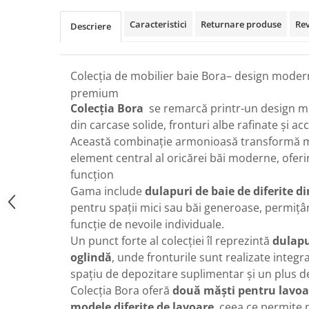
Caracteristici
Returnare produse
Re
Descriere
Colecția de mobilier baie Bora– design modern
premium
Colecția Bora
se remarcă printr-un design mo
din carcase solide, fronturi albe rafinate și a
Această combinație armonioasă transformă mo
element central al oricărei băi moderne, oferin
funcțion
Gama include
dulapuri de baie de diferite 
pentru spații mici sau băi generoase, permițâ
funcție de nevoile individuale.
Un punct forte al colecției îl reprezintă
dulapu
oglindă
, unde fronturile sunt realizate integr
spațiu de depozitare suplimentar și un plus d
Colecția Bora oferă
două măști pentru lavoa
modele diferite de lavoare
, ceea ce permite