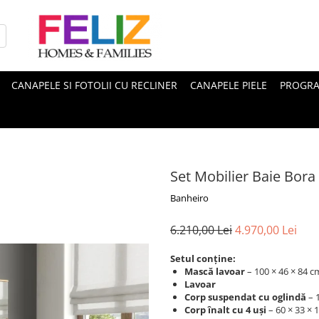
CANAPELE SI FOTOLII CU RECLINER
CANAPELE PIELE
PROGRA
Set Mobilier Baie Bor
Banheiro
6.210,00 Lei
4.970,00 Lei
Setul conține:
Mască lavoar
– 100 × 46 × 84 cm
Lavoar
Corp suspendat cu oglindă
– 1
Corp înalt cu 4 uși
– 60 × 33 × 