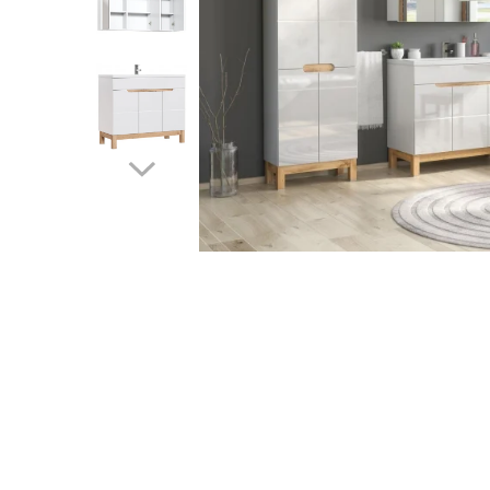
Rafturi
Banchete
Oferte speciale
Sezlong living