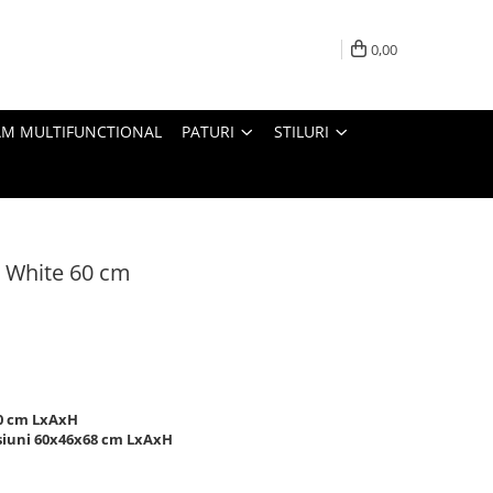
0,00
M MULTIFUNCTIONAL
PATURI
STILURI
d White 60 cm
70 cm LxAxH
siuni 60x46x68 cm LxAxH