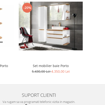
-20%
-20%
Porto
Set mobilier baie Porto
5.430,00 Lei
4.350,00 Lei
7
SUPORT CLIENTI
Va rugam sa va programati telefonic vizita in magazin.