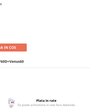
se
A IN COS
P60D+Venus60
Plata in rate
Se poate achizitiona in rate fara dobanda.