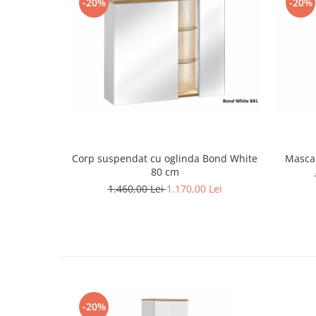
-20%
-20%
Corp suspendat cu oglinda Bond White
Masca 
80 cm
1.460,00 Lei
1.170,00 Lei
-20%