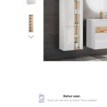
Rafturi
Banchete
Oferte speciale
Sezlong living
Retur usor.
Este cel mai bun produs? Vom vedea!