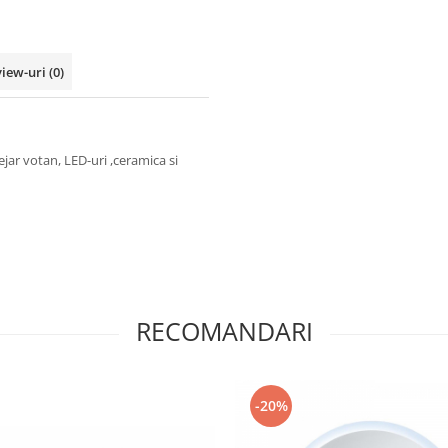
view-uri
(0)
tejar votan, LED-uri ,ceramica si
RECOMANDARI
-20%