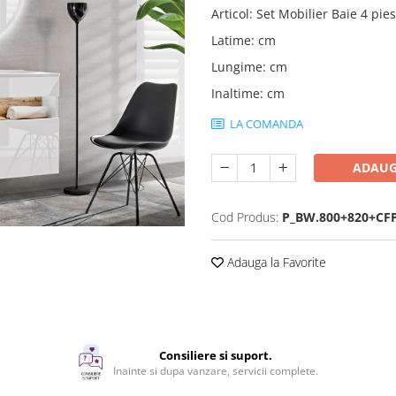
Articol
:
Set Mobilier Baie 4 pie
Latime
:
cm
Lungime
:
cm
Inaltime
:
cm
LA COMANDA
ADAUG
Cod Produs:
P_BW.800+820+CF
Adauga la Favorite
Consiliere si suport.
Inainte si dupa vanzare, servicii complete.