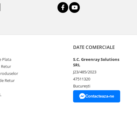
DATE COMERCIALE
 Plata
S.C. Greenray Solutions
SRL
e Retur
J23/485/2023
Produselor
47511320
de Retur
București
L
Contacteaza-ne